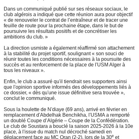
Dans un communiqué publié sur ses réseaux sociaux, le
club algérois a indiqué que cette réunion aura pour objectif
« de renouveler le contrat de l’entraîneur et de tracer une
feuille de route pour la prochaine étape, dans le but de
poursuivre les résultats positifs et de concrétiser les
ambitions du club. »
La direction usmiste a également réaffirmé son attachement
à la stabilité du projet sportif, soulignant « son souci de
réunir toutes les conditions nécessaires à la poursuite des
succès et au renforcement de la place de l'USM Alger à
tous les niveaux ».
Enfin, le club a assuré qu'il tiendrait ses supporters ainsi
que l'opinion sportive informés des développements liés à
ce dossier, « dès qu'une issue définitive sera trouvée »,
conclut le communiqué.
Sous la houlette de N'diaye (69 ans), arrivé en février en
remplacement d'Abdelhak Benchikha, l'USMA a remporté
un doublé Coupe d’Algérie – Coupe de la Confédération.
Le club de Soustara a bouclé la saison 2025-2026 à la 10e
place, à l'issue du match nul décroché samedi en
e
déplacement face au MC Oran (2-2), lors de la 30
et