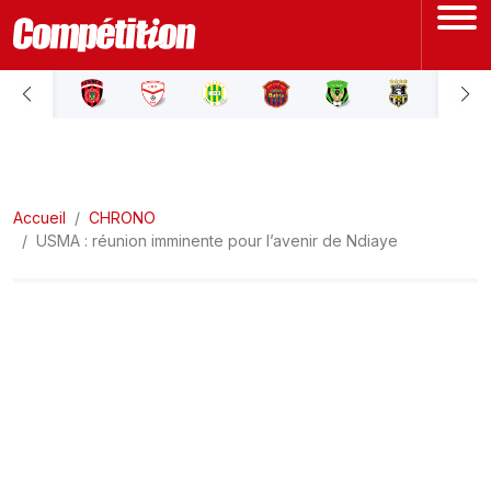
ACCUEIL
LIGUE 1
Accueil
LIGUE 2
CHRONO
USMA : réunion imminente pour l’avenir de Ndiaye
COUPE D'ALGÉRIE
ÉQUIPE NATIONALE
COUPE DU MONDE
Actualités
Interviews