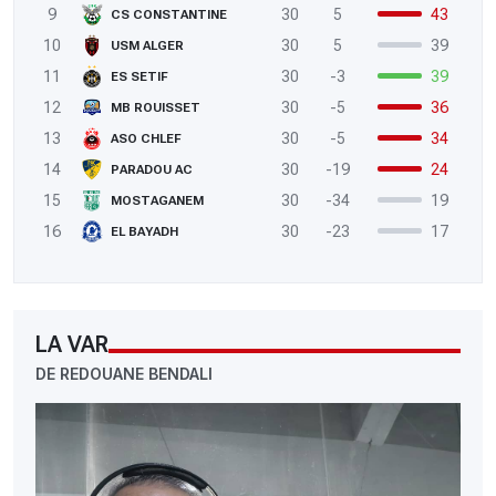
9
30
5
43
CS CONSTANTINE
10
30
5
39
USM ALGER
11
30
-3
39
ES SETIF
12
30
-5
36
MB ROUISSET
13
30
-5
34
ASO CHLEF
14
30
-19
24
PARADOU AC
15
30
-34
19
MOSTAGANEM
16
30
-23
17
EL BAYADH
LA VAR
DE REDOUANE BENDALI