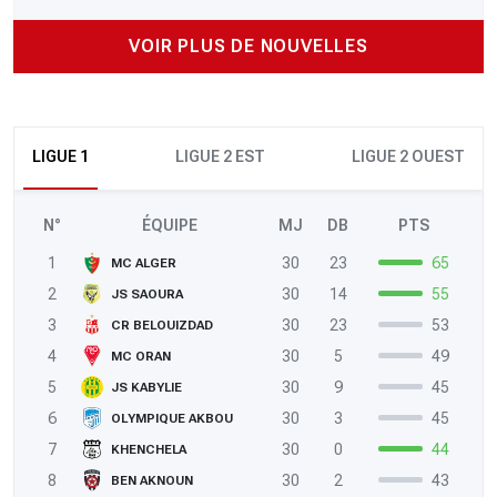
VOIR PLUS DE NOUVELLES
LIGUE 1
LIGUE 2 EST
LIGUE 2 OUEST
N°
ÉQUIPE
MJ
DB
PTS
1
30
23
65
MC ALGER
2
30
14
55
JS SAOURA
3
30
23
53
CR BELOUIZDAD
4
30
5
49
MC ORAN
5
30
9
45
JS KABYLIE
6
30
3
45
OLYMPIQUE AKBOU
7
30
0
44
KHENCHELA
8
30
2
43
BEN AKNOUN