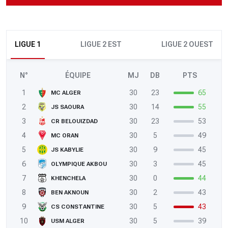
LIGUE 1
LIGUE 2 EST
LIGUE 2 OUEST
N°
ÉQUIPE
MJ
DB
PTS
1
30
23
65
MC ALGER
2
30
14
55
JS SAOURA
3
30
23
53
CR BELOUIZDAD
4
30
5
49
MC ORAN
5
30
9
45
JS KABYLIE
6
30
3
45
OLYMPIQUE AKBOU
7
30
0
44
KHENCHELA
8
30
2
43
BEN AKNOUN
9
30
5
43
CS CONSTANTINE
10
30
5
39
USM ALGER