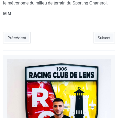
le métronome du milieu de terrain du Sporting Charleroi.
M.M
Article précédent : Ligue 1 (21e journée) : la JSS bat Ben Aknou
Article suiv
Précédent
Suivant