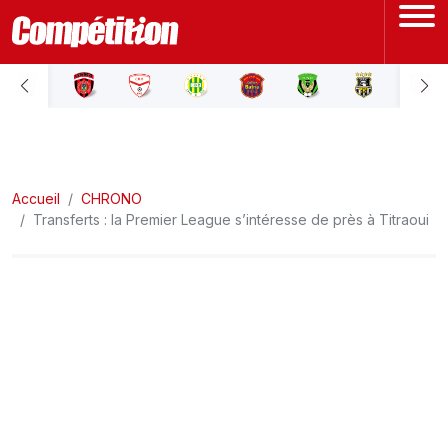
ACCUEIL
LIGUE 1
Accueil
LIGUE 2
CHRONO
Transferts : la Premier League s’intéresse de près à Titraoui
COUPE D'ALGÉRIE
ÉQUIPE NATIONALE
COUPE DU MONDE
Actualités
Interviews