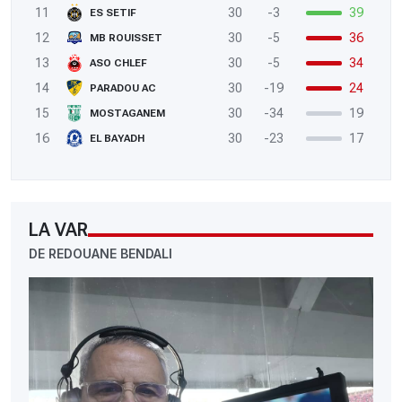
11
30
-3
39
ES SETIF
12
30
-5
36
MB ROUISSET
13
30
-5
34
ASO CHLEF
14
30
-19
24
PARADOU AC
15
30
-34
19
MOSTAGANEM
16
30
-23
17
EL BAYADH
LA VAR
DE REDOUANE BENDALI