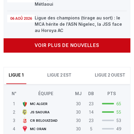
Métlaoui
Ligue des champions (tirage au sort) : le
06 AOÛ 2026
MCA hérite de l'ASN Nigelec, la JSS face
au Horoya AC
VOIR PLUS DE NOUVELLES
LIGUE 1
LIGUE 2 EST
LIGUE 2 OUEST
N°
ÉQUIPE
MJ
DB
PTS
1
30
23
65
MC ALGER
2
30
14
55
JS SAOURA
3
30
23
53
CR BELOUIZDAD
4
30
5
49
MC ORAN