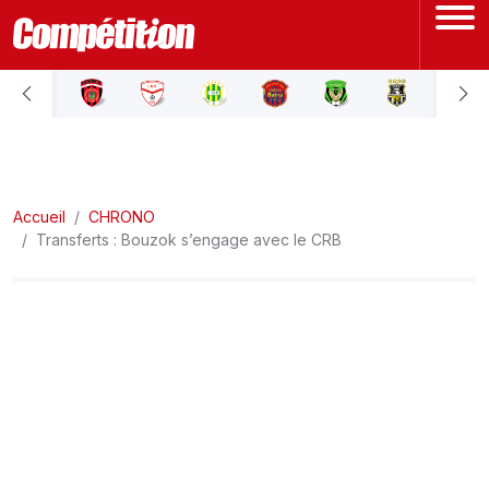
ACCUEIL
LIGUE 1
Accueil
LIGUE 2
CHRONO
Transferts : Bouzok s’engage avec le CRB
COUPE D'ALGÉRIE
ÉQUIPE NATIONALE
COUPE DU MONDE
Actualités
Interviews