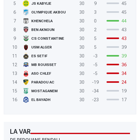
5
30
9
45
JS KABYLIE
6
30
3
45
OLYMPIQUE AKBOU
7
30
0
44
KHENCHELA
8
30
2
43
BEN AKNOUN
9
30
5
43
CS CONSTANTINE
10
30
5
39
USM ALGER
11
30
-3
39
ES SETIF
12
30
-5
36
MB ROUISSET
13
30
-5
34
ASO CHLEF
14
30
-19
24
PARADOU AC
15
30
-34
19
MOSTAGANEM
16
30
-23
17
EL BAYADH
LA VAR
DE REDOUANE BENDALI