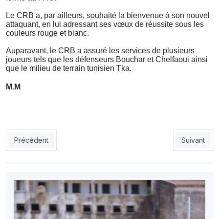
Le CRB a, par ailleurs, souhaité la bienvenue à son nouvel
attaquant, en lui adressant ses vœux de réussite sous les
couleurs rouge et blanc.
Auparavant, le CRB a assuré les services de plusieurs
joueurs tels que les défenseurs Bouchar et Chelfaoui ainsi
que le milieu de terrain tunisien Tka.
M.M
Article précédent : Mondial-2026 : l’Egypte rate l’exploit face à 
Article sui
Précédent
Suivant