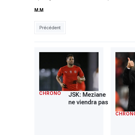
M.M
Article précédent : JSK : le cri de ralliement de
Précédent
CHRONO
JSK: Meziane
ne viendra pas
CHRON