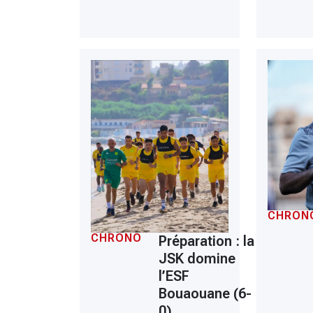
CHRON
CHRONO
Préparation : la
JSK domine
l’ESF
Bouaouane (6-
0)