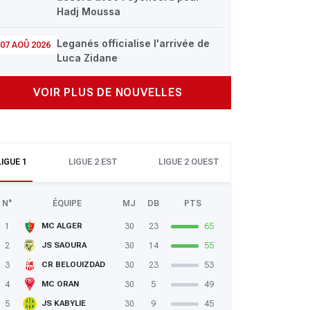
Hadj Moussa
Leganés officialise l'arrivée de
07 AOÛ 2026
Luca Zidane
VOIR PLUS DE NOUVELLES
LIGUE 1
LIGUE 2 EST
LIGUE 2 OUEST
N°
ÉQUIPE
MJ
DB
PTS
1
30
23
65
MC ALGER
2
30
14
55
JS SAOURA
3
30
23
53
CR BELOUIZDAD
4
30
5
49
MC ORAN
5
30
9
45
JS KABYLIE