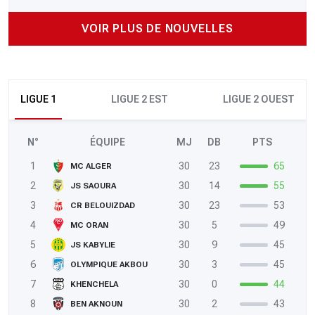
VOIR PLUS DE NOUVELLES
LIGUE 1
LIGUE 2 EST
LIGUE 2 OUEST
N°
ÉQUIPE
MJ
DB
PTS
1
30
23
65
MC ALGER
2
30
14
55
JS SAOURA
3
30
23
53
CR BELOUIZDAD
4
30
5
49
MC ORAN
5
30
9
45
JS KABYLIE
6
30
3
45
OLYMPIQUE AKBOU
7
30
0
44
KHENCHELA
8
30
2
43
BEN AKNOUN