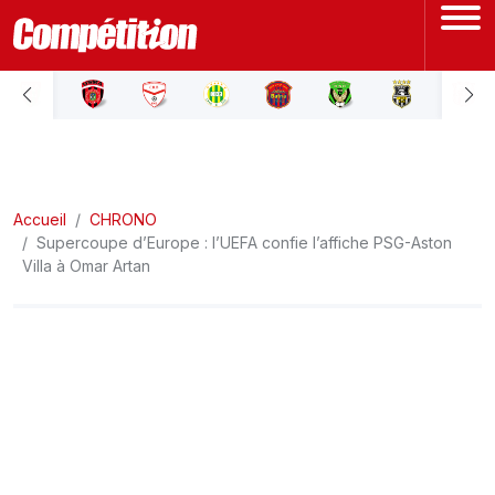
ACCUEIL
LIGUE 1
Accueil
LIGUE 2
CHRONO
Supercoupe d’Europe : l’UEFA confie l’affiche PSG-Aston
Villa à Omar Artan
COUPE D'ALGÉRIE
ÉQUIPE NATIONALE
COUPE DU MONDE
Actualités
Interviews