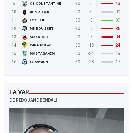
9
30
5
43
CS CONSTANTINE
10
30
5
39
USM ALGER
11
30
-3
39
ES SETIF
12
30
-5
36
MB ROUISSET
13
30
-5
34
ASO CHLEF
14
30
-19
24
PARADOU AC
15
30
-34
19
MOSTAGANEM
16
30
-23
17
EL BAYADH
LA VAR
DE REDOUANE BENDALI