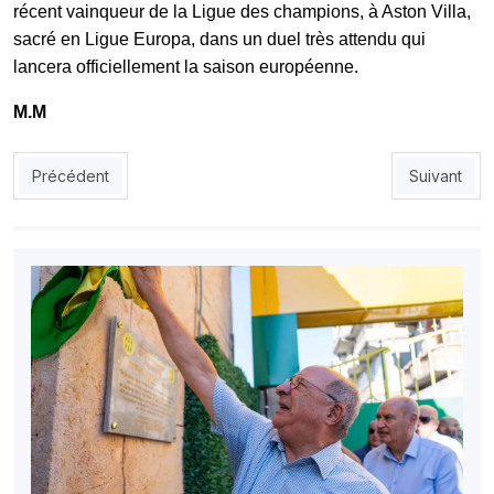
récent vainqueur de la Ligue des champions, à
Aston Villa
,
sacré en Ligue Europa, dans un duel très attendu qui
lancera officiellement la saison européenne.
M.M
Article précédent : Mondial-2026 - Madjer met en garde les Vert
Article suiv
Précédent
Suivant