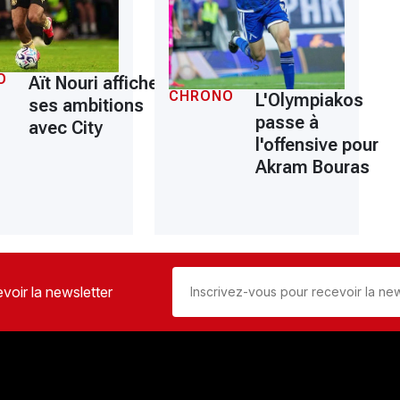
O
Aït Nouri affiche
CHRONO
L'Olympiakos
ses ambitions
passe à
avec City
l'offensive pour
Akram Bouras
voir la newsletter