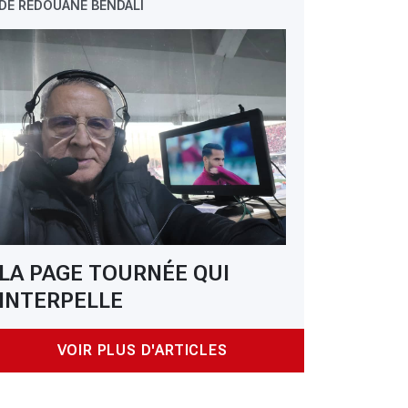
DE REDOUANE BENDALI
 Ligue 1 Mobilis - 14ᵉ journée: la JSK retrouve le chemin de la victoire
LA PAGE TOURNÉE QUI
INTERPELLE
VOIR PLUS D'ARTICLES