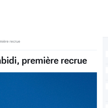
emière recrue
bidi, première recrue