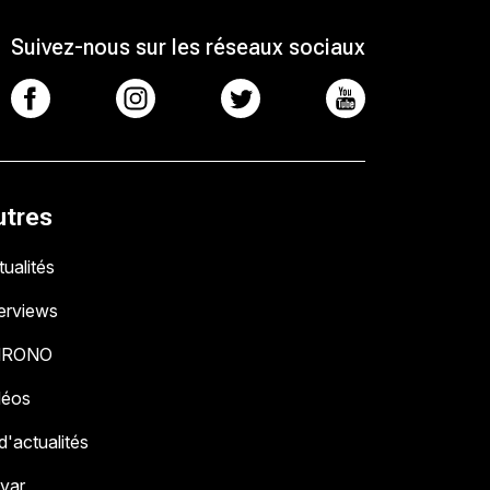
Suivez-nous sur les réseaux sociaux
utres
ualités
terviews
HRONO
déos
 d'actualités
 var