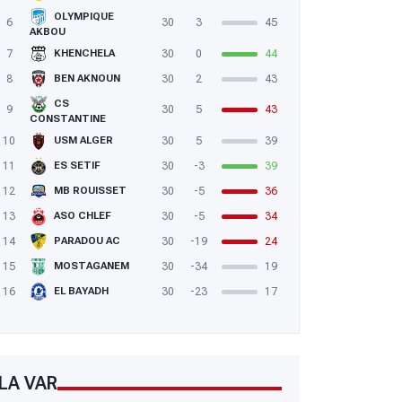
OLYMPIQUE
6
30
3
45
AKBOU
7
30
0
44
KHENCHELA
8
30
2
43
BEN AKNOUN
CS
9
30
5
43
CONSTANTINE
10
30
5
39
USM ALGER
11
30
-3
39
ES SETIF
12
30
-5
36
MB ROUISSET
13
30
-5
34
ASO CHLEF
14
30
-19
24
PARADOU AC
15
30
-34
19
MOSTAGANEM
16
30
-23
17
EL BAYADH
LA VAR