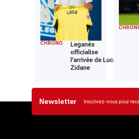
CHRON
CHRONO
Leganés
officialise
l'arrivée de Luca
Zidane
Newsletter
Inscrivez-vous pour rece