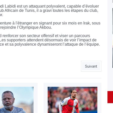
di Labidi est un attaquant polyvalent, capable d’évoluer
b Africain de Tunis, il a gravi toutes les étapes du club,
r.
enture à l'étranger en signant pour six mois en Irak, sous
rejoindre l’Olympique Akbou.
renforcer son secteur offensif et viser un parcours
Les supporters attendent désormais de voir l’impact de
nce et sa polyvalence dynamiseront l’attaque de l’équipe.
ons tout donné pour nous qualifier »
Article suivant :
Suivant