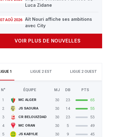
Luca Zidane
Aït Nouri affiche ses ambitions
07 AOÛ 2026
avec City
VOIR PLUS DE NOUVELLES
LIGUE 1
LIGUE 2 EST
LIGUE 2 OUEST
N°
ÉQUIPE
MJ
DB
PTS
1
30
23
65
MC ALGER
2
30
14
55
JS SAOURA
3
30
23
53
CR BELOUIZDAD
4
30
5
49
MC ORAN
5
30
9
45
JS KABYLIE