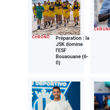
CHRON
CHRONO
Préparation : la
JSK domine
l’ESF
Bouaouane (6-
0)