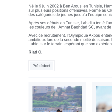
Né le 9 juin 2002 à Ben Arous, en Tunisie, Ham
sur plusieurs positions offensives. Formé au Clu
des catégories de jeunes jusqu’à l’équipe senio
Après ses débuts en Tunisie, Labidi a tenté l’av
les couleurs de l’Amnat Baghdad SC, avant de 
Avec ce recrutement, l’Olympique Akbou entend 
ambitieux lors de la seconde moitié de saison. 
Labidi sur le terrain, espérant que son expérie
Riad O.
Article précédent : CAN-2025 - Maza : « Nous av
Précédent