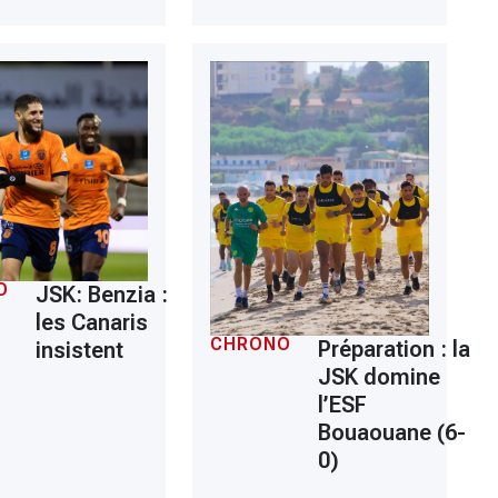
O
JSK: Benzia :
les Canaris
CHRONO
Préparation : la
insistent
JSK domine
l’ESF
Bouaouane (6-
0)