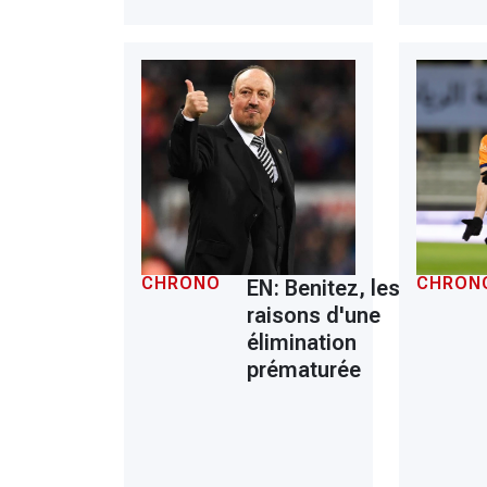
CHRONO
CHRON
EN: Benitez, les
raisons d'une
élimination
prématurée