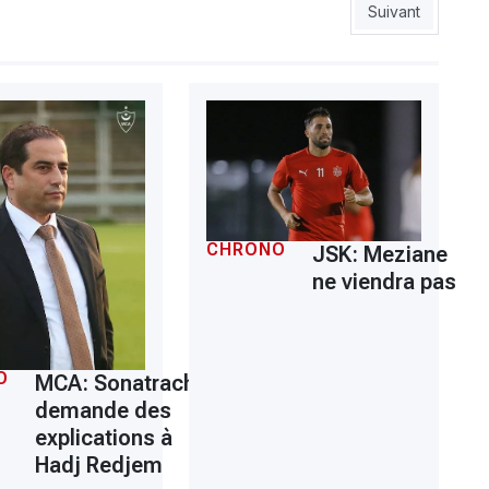
urpris par la Mauritanie (1-3) à Annaba
Article suivant :
Suivant
CHRONO
JSK: Meziane
ne viendra pas
O
MCA: Sonatrach
demande des
explications à
Hadj Redjem