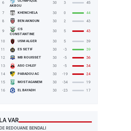
OLYMPIQUE
6
30
3
45
AKBOU
7
30
0
44
KHENCHELA
8
30
2
43
BEN AKNOUN
CS
9
30
5
43
CONSTANTINE
10
30
5
39
USM ALGER
11
30
-3
39
ES SETIF
12
30
-5
36
MB ROUISSET
13
30
-5
34
ASO CHLEF
14
30
-19
24
PARADOU AC
15
30
-34
19
MOSTAGANEM
16
30
-23
17
EL BAYADH
LA VAR
DE REDOUANE BENDALI