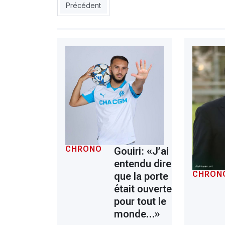
Article précédent : EN U23 (Amical) : les Verts s
Précédent
CHRONO
Gouiri: «J’ai
entendu dire
CHRON
que la porte
était ouverte
pour tout le
monde…»