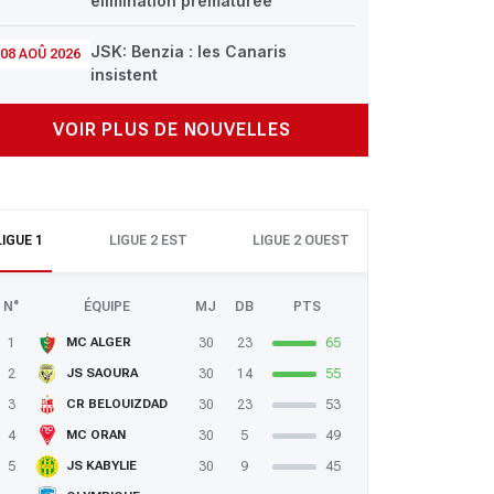
élimination prématurée
JSK: Benzia : les Canaris
08 AOÛ 2026
insistent
VOIR PLUS DE NOUVELLES
LIGUE 1
LIGUE 2 EST
LIGUE 2 OUEST
N°
ÉQUIPE
MJ
DB
PTS
1
30
23
65
MC ALGER
2
30
14
55
JS SAOURA
3
30
23
53
CR BELOUIZDAD
4
30
5
49
MC ORAN
5
30
9
45
JS KABYLIE