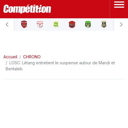
ACCUEIL
LIGUE 1
Accueil
LIGUE 2
CHRONO
LOSC: Létang entretient le suspense autour de Mandi et
Bentaleb
COUPE D'ALGÉRIE
ÉQUIPE NATIONALE
COUPE DU MONDE
Actualités
Interviews