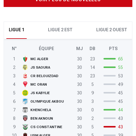
LIGUE 1
LIGUE 2 EST
LIGUE 2 OUEST
N°
ÉQUIPE
MJ
DB
PTS
1
30
23
65
MC ALGER
2
30
14
55
JS SAOURA
3
30
23
53
CR BELOUIZDAD
4
30
5
49
MC ORAN
5
30
9
45
JS KABYLIE
6
30
3
45
OLYMPIQUE AKBOU
7
30
0
44
KHENCHELA
8
30
2
43
BEN AKNOUN
9
30
5
43
CS CONSTANTINE
10
30
5
39
USM ALGER