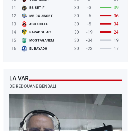
11
30
-3
39
ES SETIF
12
30
-5
36
MB ROUISSET
13
30
-5
34
ASO CHLEF
14
30
-19
24
PARADOU AC
15
30
-34
19
MOSTAGANEM
16
30
-23
17
EL BAYADH
LA VAR
DE REDOUANE BENDALI