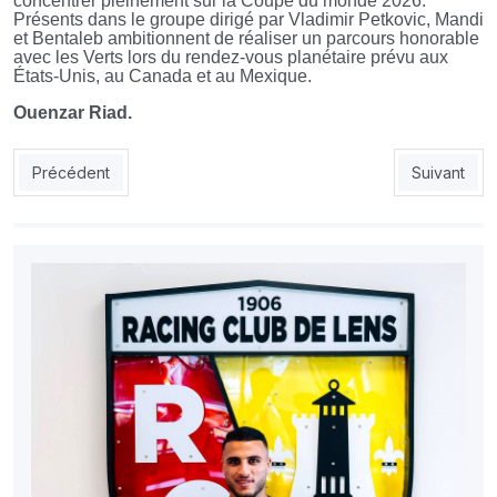
concentrer pleinement sur la Coupe du monde 2026.
Présents dans le groupe dirigé par Vladimir Petkovic, Mandi
et Bentaleb ambitionnent de réaliser un parcours honorable
avec les Verts lors du rendez-vous planétaire prévu aux
États-Unis, au Canada et au Mexique.
Ouenzar Riad.
Article précédent : Transferts : un cador turc passe à l’action p
Article suiv
Précédent
Suivant