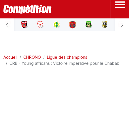
ACCUEIL
LIGUE 1
Accueil
LIGUE 2
CHRONO
Ligue des champions
CRB - Young africans : Victoire impérative pour le Chabab
COUPE D'ALGÉRIE
ÉQUIPE NATIONALE
COUPE DU MONDE
Actualités
Interviews