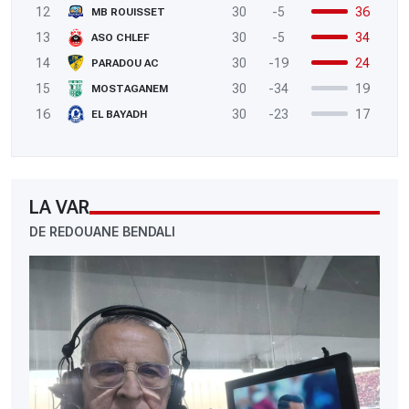
12
30
-5
36
MB ROUISSET
13
30
-5
34
ASO CHLEF
14
30
-19
24
PARADOU AC
15
30
-34
19
MOSTAGANEM
16
30
-23
17
EL BAYADH
LA VAR
DE REDOUANE BENDALI