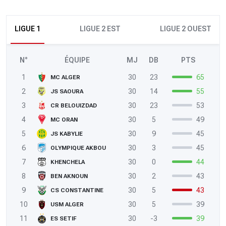
LIGUE 1
LIGUE 2 EST
LIGUE 2 OUEST
N°
ÉQUIPE
MJ
DB
PTS
1
30
23
65
MC ALGER
2
30
14
55
JS SAOURA
3
30
23
53
CR BELOUIZDAD
4
30
5
49
MC ORAN
5
30
9
45
JS KABYLIE
6
30
3
45
OLYMPIQUE AKBOU
7
30
0
44
KHENCHELA
8
30
2
43
BEN AKNOUN
9
30
5
43
CS CONSTANTINE
10
30
5
39
USM ALGER
11
30
-3
39
ES SETIF