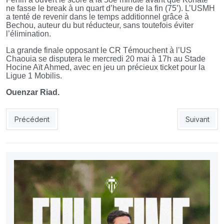
ne fasse le break à un quart d’heure de la fin (75’). L’USMH
a tenté de revenir dans le temps additionnel grâce à
Bechou, auteur du but réducteur, sans toutefois éviter
l’élimination.
La grande finale opposant le CR Témouchent à l’US
Chaouia se disputera le mercredi 20 mai à 17h au Stade
Hocine Aït Ahmed, avec en jeu un précieux ticket pour la
Ligue 1 Mobilis.
Ouenzar Riad.
Article précédent : Coupe de la CAF: le président Tebboune fé
Article suiv
Précédent
Suivant