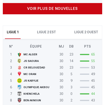
VOIR PLUS DE NOUVELLES
LIGUE 1
LIGUE 2 EST
LIGUE 2 OUEST
N°
ÉQUIPE
MJ
DB
PTS
1
30
23
65
MC ALGER
2
30
14
55
JS SAOURA
3
30
23
53
CR BELOUIZDAD
4
30
5
49
MC ORAN
5
30
9
45
JS KABYLIE
6
30
3
45
OLYMPIQUE AKBOU
7
30
0
44
KHENCHELA
8
30
2
43
BEN AKNOUN