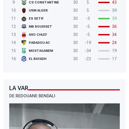
9
30
5
43
CS CONSTANTINE
10
30
5
39
USM ALGER
11
30
-3
39
ES SETIF
12
30
-5
36
MB ROUISSET
13
30
-5
34
ASO CHLEF
14
30
-19
24
PARADOU AC
15
30
-34
19
MOSTAGANEM
16
30
-23
17
EL BAYADH
LA VAR
DE REDOUANE BENDALI