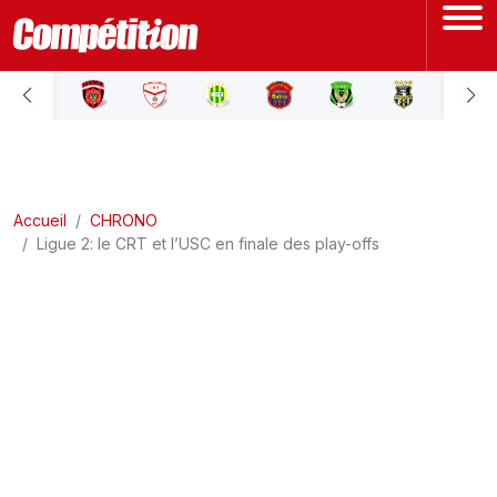
ACCUEIL
LIGUE 1
Accueil
LIGUE 2
CHRONO
Ligue 2: le CRT et l’USC en finale des play-offs
COUPE D'ALGÉRIE
ÉQUIPE NATIONALE
COUPE DU MONDE
Actualités
Interviews