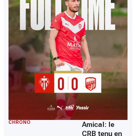
CHRONO
Amical: le
CRB tenu en