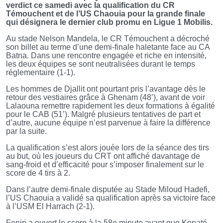
verdict ce samedi avec la qualification du CR
Témouchent et de l’US Chaouia pour la grande finale
qui désignera le dernier club promu en Ligue 1 Mobilis.
Au stade Nelson Mandela, le CR Témouchent a décroché
son billet au terme d’une demi-finale haletante face au CA
Batna. Dans une rencontre engagée et riche en intensité,
les deux équipes se sont neutralisées durant le temps
réglementaire (1-1).
Les hommes de Djallit ont pourtant pris l’avantage dès le
retour des vestiaires grâce à Ghenam (48’), avant de voir
Lalaouna remettre rapidement les deux formations à égalité
pour le CAB (51’). Malgré plusieurs tentatives de part et
d’autre, aucune équipe n’est parvenue à faire la différence
par la suite.
La qualification s’est alors jouée lors de la séance des tirs
au but, où les joueurs du CRT ont affiché davantage de
sang-froid et d’efficacité pour s’imposer finalement sur le
score de 4 tirs à 2.
Dans l’autre demi-finale disputée au Stade Miloud Hadefi,
l’US Chaouia a validé sa qualification après sa victoire face
à l’USM El Harrach (2-1).
Feniri a ouvert le score à la 58e minute avant que Konaté