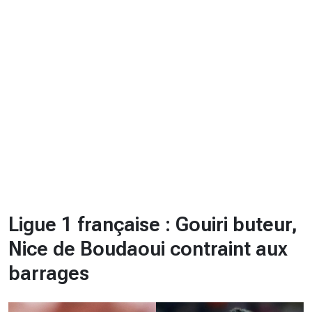
CHRONO
Vidéos
Fil d'actualités
La var
Version PDF
Politique de confidentialité
Ligue 1 française : Gouiri buteur,
Nice de Boudaoui contraint aux
barrages