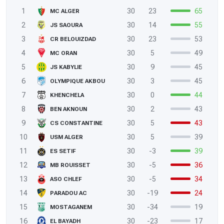
1
30
23
65
MC ALGER
2
30
14
55
JS SAOURA
3
30
23
53
CR BELOUIZDAD
4
30
5
49
MC ORAN
5
30
9
45
JS KABYLIE
6
30
3
45
OLYMPIQUE AKBOU
7
30
0
44
KHENCHELA
8
30
2
43
BEN AKNOUN
9
30
5
43
CS CONSTANTINE
10
30
5
39
USM ALGER
11
30
-3
39
ES SETIF
12
30
-5
36
MB ROUISSET
13
30
-5
34
ASO CHLEF
14
30
-19
24
PARADOU AC
15
30
-34
19
MOSTAGANEM
16
30
-23
17
EL BAYADH