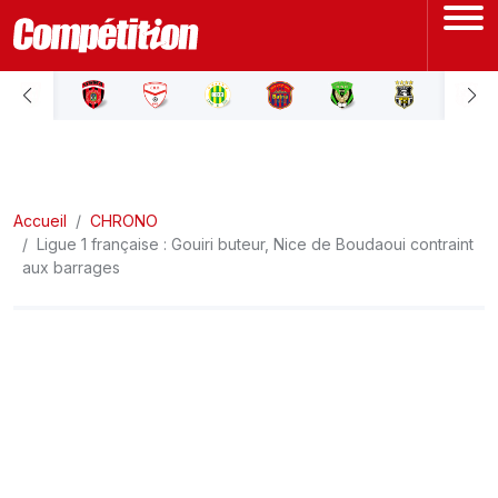
ACCUEIL
LIGUE 1
Accueil
LIGUE 2
CHRONO
Ligue 1 française : Gouiri buteur, Nice de Boudaoui contraint
aux barrages
COUPE D'ALGÉRIE
ÉQUIPE NATIONALE
COUPE DU MONDE
Actualités
Interviews