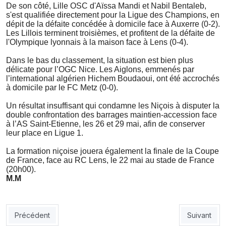
De son côté, Lille OSC d'Aïssa Mandi et Nabil Bentaleb,
s'est qualifiée directement pour la Ligue des Champions, en
dépit de la défaite concédée à domicile face à Auxerre (0-2).
Les Lillois terminent troisièmes, et profitent de la défaite de
l'Olympique lyonnais à la maison face à Lens (0-4).
Dans le bas du classement, la situation est bien plus
délicate pour l’OGC Nice. Les Aiglons, emmenés par
l’international algérien Hichem Boudaoui, ont été accrochés
à domicile par le FC Metz (0-0).
Un résultat insuffisant qui condamne les Niçois à disputer la
double confrontation des barrages maintien-accession face
à l’AS Saint-Etienne, les 26 et 29 mai, afin de conserver
leur place en Ligue 1.
La formation niçoise jouera également la finale de la Coupe
de France, face au RC Lens, le 22 mai au stade de France
(20h00).
M.M
Article précédent : Coupe du Monde: tout sur la préparation sp
Article sui
Précédent
Suivant