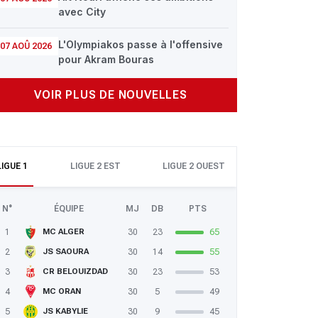
avec City
L'Olympiakos passe à l'offensive
07 AOÛ 2026
pour Akram Bouras
VOIR PLUS DE NOUVELLES
LIGUE 1
LIGUE 2 EST
LIGUE 2 OUEST
N°
ÉQUIPE
MJ
DB
PTS
1
30
23
65
MC ALGER
2
30
14
55
JS SAOURA
3
30
23
53
CR BELOUIZDAD
4
30
5
49
MC ORAN
5
30
9
45
JS KABYLIE