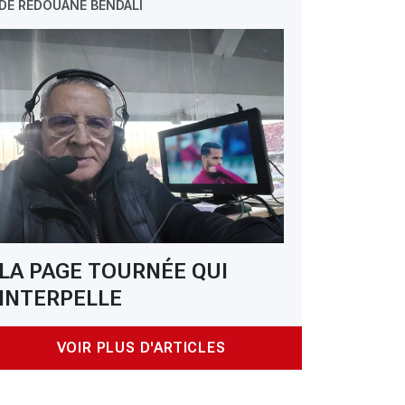
DE REDOUANE BENDALI
 USMA : Mohamed Lacet intégre le staff technique
LA PAGE TOURNÉE QUI
INTERPELLE
VOIR PLUS D'ARTICLES