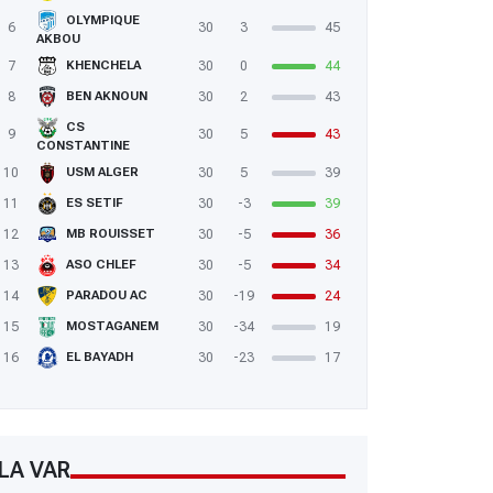
OLYMPIQUE
6
30
3
45
AKBOU
7
30
0
44
KHENCHELA
8
30
2
43
BEN AKNOUN
CS
9
30
5
43
CONSTANTINE
10
30
5
39
USM ALGER
11
30
-3
39
ES SETIF
12
30
-5
36
MB ROUISSET
13
30
-5
34
ASO CHLEF
14
30
-19
24
PARADOU AC
15
30
-34
19
MOSTAGANEM
16
30
-23
17
EL BAYADH
LA VAR