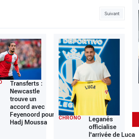
ns le viseur
Article suivant :
Suivant
O
Transferts :
Newcastle
trouve un
accord avec
Feyenoord pour
CHRONO
Leganés
Hadj Moussa
officialise
l'arrivée de Luca