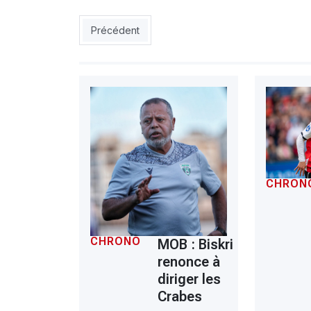
Article précédent : Manchester City: Aït Nouri da
Précédent
CHRON
CHRONO
MOB : Biskri
renonce à
diriger les
Crabes