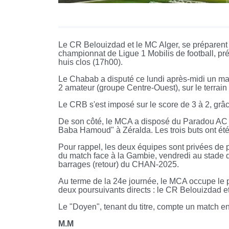
Le CR Belouizdad et le MC Alger, se préparent
championnat de Ligue 1 Mobilis de football, pr
huis clos (17h00).
Le Chabab a disputé ce lundi après-midi un ma
2 amateur (groupe Centre-Ouest), sur le terra
Le CRB s'est imposé sur le score de 3 à 2, grâ
De son côté, le MCA a disposé du Paradou AC (
Baba Hamoud" à Zéralda. Les trois buts ont ét
Pour rappel, les deux équipes sont privées de p
du match face à la Gambie, vendredi au stade 
barrages (retour) du CHAN-2025.
Au terme de la 24e journée, le MCA occupe le 
deux poursuivants directs : le CR Belouizdad et
Le "Doyen", tenant du titre, compte un match e
M.M