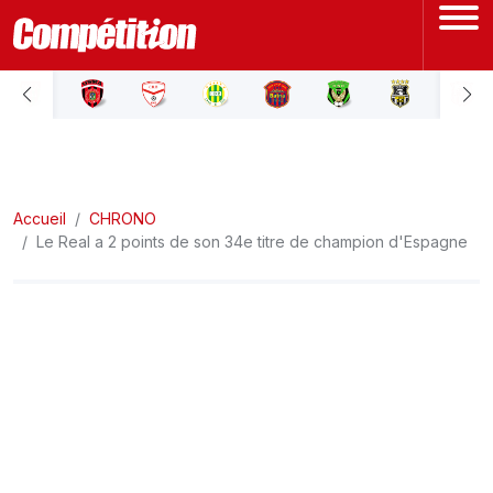
ACCUEIL
LIGUE 1
Accueil
LIGUE 2
CHRONO
Le Real a 2 points de son 34e titre de champion d'Espagne
COUPE D'ALGÉRIE
ÉQUIPE NATIONALE
COUPE DU MONDE
Actualités
Interviews