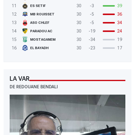
11
30
-3
39
ES SETIF
12
30
-5
36
MB ROUISSET
13
30
-5
34
ASO CHLEF
14
30
-19
24
PARADOU AC
15
30
-34
19
MOSTAGANEM
16
30
-23
17
EL BAYADH
LA VAR
DE REDOUANE BENDALI