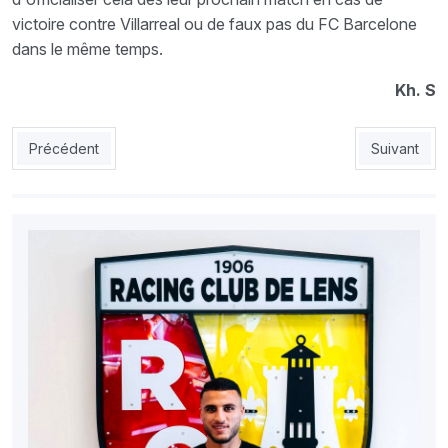
victoire contre Villarreal ou de faux pas du FC Barcelone
dans le même temps.
Kh. S
Article précédent : Chorfa : «Les stades de Baraki et Douera s
Article sui
Précédent
Suivant