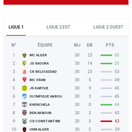
LIGUE 1
LIGUE 2 EST
LIGUE 2 OUEST
N°
ÉQUIPE
MJ
DB
PTS
1
30
23
65
MC ALGER
2
30
14
55
JS SAOURA
3
30
23
53
CR BELOUIZDAD
4
30
5
49
MC ORAN
5
30
9
45
JS KABYLIE
6
30
3
45
OLYMPIQUE AKBOU
7
30
0
44
KHENCHELA
8
30
2
43
BEN AKNOUN
9
30
5
43
CS CONSTANTINE
10
30
5
39
USM ALGER