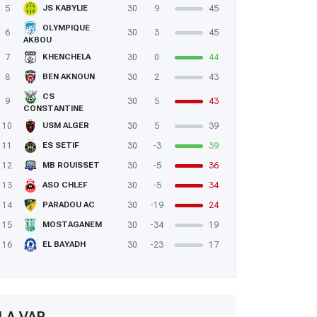
5
30
9
45
JS KABYLIE
OLYMPIQUE
6
30
3
45
AKBOU
7
30
0
44
KHENCHELA
8
30
2
43
BEN AKNOUN
CS
9
30
5
43
CONSTANTINE
10
30
5
39
USM ALGER
11
30
-3
39
ES SETIF
12
30
-5
36
MB ROUISSET
13
30
-5
34
ASO CHLEF
14
30
-19
24
PARADOU AC
15
30
-34
19
MOSTAGANEM
16
30
-23
17
EL BAYADH