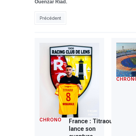
Ouenzar Riad.
Article précédent : Mahrez ne craint pas l’Argen
Précédent
CHRON
CHRONO
France : Titraoui
lance son