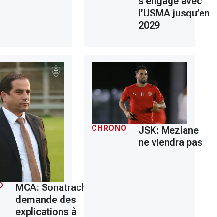
s’engage avec
l’USMA jusqu’en
2029
CHRONO
JSK: Meziane
ne viendra pas
O
MCA: Sonatrach
demande des
explications à