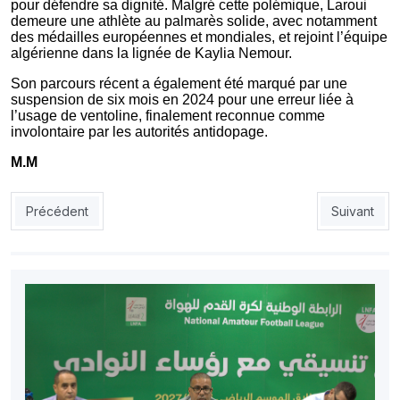
pour défendre sa dignité. Malgré cette polémique, Laroui
demeure une athlète au palmarès solide, avec notamment
des médailles européennes et mondiales, et rejoint l’équipe
algérienne dans la lignée de Kaylia Nemour.
Son parcours récent a également été marqué par une
suspension de six mois en 2024 pour une erreur liée à
l’usage de ventoline, finalement reconnue comme
involontaire par les autorités antidopage.
M.M
Article précédent : Roumanie : Slimani résilie son contrat avec C
Article suiv
Précédent
Suivant