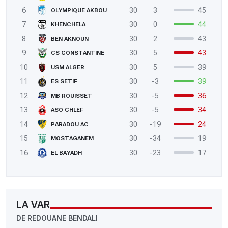
6
30
3
45
OLYMPIQUE AKBOU
7
30
0
44
KHENCHELA
8
30
2
43
BEN AKNOUN
9
30
5
43
CS CONSTANTINE
10
30
5
39
USM ALGER
11
30
-3
39
ES SETIF
12
30
-5
36
MB ROUISSET
13
30
-5
34
ASO CHLEF
14
30
-19
24
PARADOU AC
15
30
-34
19
MOSTAGANEM
16
30
-23
17
EL BAYADH
LA VAR
DE REDOUANE BENDALI