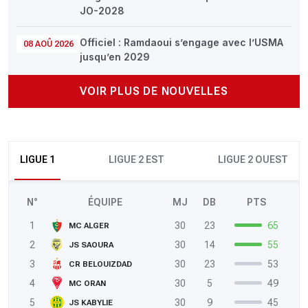
JO-2028
Officiel : Ramdaoui s’engage avec l’USMA
08 AOÛ 2026
jusqu’en 2029
VOIR PLUS DE NOUVELLES
LIGUE 1
LIGUE 2 EST
LIGUE 2 OUEST
N°
ÉQUIPE
MJ
DB
PTS
1
30
23
65
MC ALGER
2
30
14
55
JS SAOURA
3
30
23
53
CR BELOUIZDAD
4
30
5
49
MC ORAN
5
30
9
45
JS KABYLIE