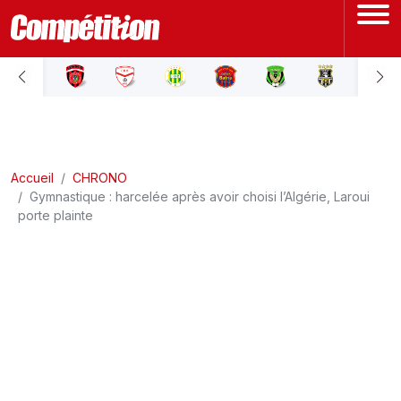
ACCUEIL
LIGUE 1
Accueil
LIGUE 2
CHRONO
Gymnastique : harcelée après avoir choisi l’Algérie, Laroui
porte plainte
COUPE D'ALGÉRIE
ÉQUIPE NATIONALE
COUPE DU MONDE
Actualités
Interviews