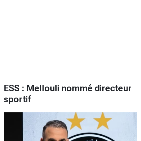
CHRONO
Vidéos
Fil d'actualités
La var
Version PDF
Politique de confidentialité
ESS : Mellouli nommé directeur
sportif