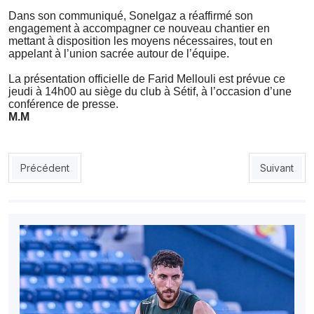
Dans son communiqué, Sonelgaz a réaffirmé son
engagement à accompagner ce nouveau chantier en
mettant à disposition les moyens nécessaires, tout en
appelant à l’union sacrée autour de l’équipe.
La présentation officielle de Farid Mellouli est prévue ce
jeudi à 14h00 au siège du club à Sétif, à l’occasion d’une
conférence de presse.
M.M
Article précédent : CRB: le Chabab renforce son staff administra
Article suiv
Précédent
Suivant