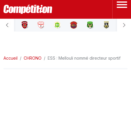
ACCUEIL
LIGUE 1
Accueil
LIGUE 2
CHRONO
ESS : Mellouli nommé directeur sportif
COUPE D'ALGÉRIE
ÉQUIPE NATIONALE
COUPE DU MONDE
Actualités
Interviews