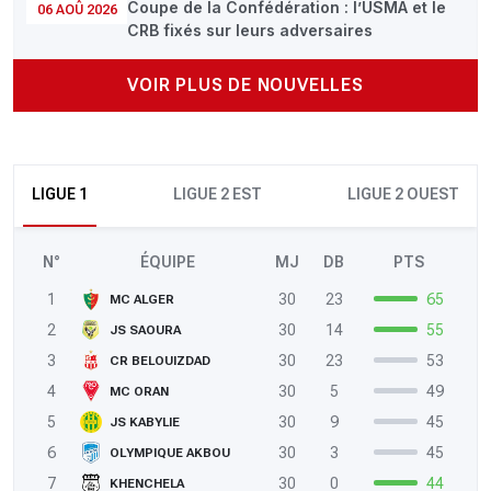
Coupe de la Confédération : l’USMA et le
06 AOÛ 2026
CRB fixés sur leurs adversaires
VOIR PLUS DE NOUVELLES
LIGUE 1
LIGUE 2 EST
LIGUE 2 OUEST
N°
ÉQUIPE
MJ
DB
PTS
1
30
23
65
MC ALGER
2
30
14
55
JS SAOURA
3
30
23
53
CR BELOUIZDAD
4
30
5
49
MC ORAN
5
30
9
45
JS KABYLIE
6
30
3
45
OLYMPIQUE AKBOU
7
30
0
44
KHENCHELA