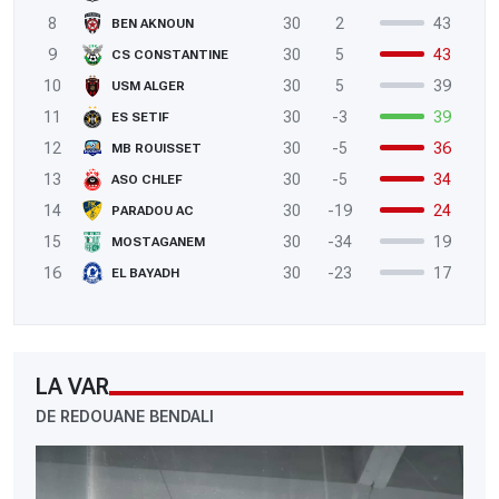
8
30
2
43
BEN AKNOUN
9
30
5
43
CS CONSTANTINE
10
30
5
39
USM ALGER
11
30
-3
39
ES SETIF
12
30
-5
36
MB ROUISSET
13
30
-5
34
ASO CHLEF
14
30
-19
24
PARADOU AC
15
30
-34
19
MOSTAGANEM
16
30
-23
17
EL BAYADH
LA VAR
DE REDOUANE BENDALI