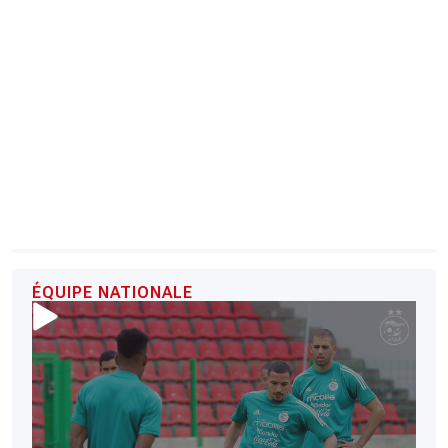
CHRONO
Vidéos
Fil d'actualités
La var
Version PDF
Politique de confidentialité
ÉQUIPE NATIONALE