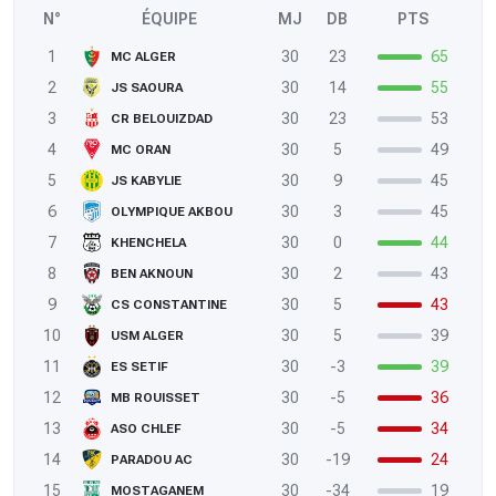
N°
ÉQUIPE
MJ
DB
PTS
1
30
23
65
MC ALGER
2
30
14
55
JS SAOURA
3
30
23
53
CR BELOUIZDAD
4
30
5
49
MC ORAN
5
30
9
45
JS KABYLIE
6
30
3
45
OLYMPIQUE AKBOU
7
30
0
44
KHENCHELA
8
30
2
43
BEN AKNOUN
9
30
5
43
CS CONSTANTINE
10
30
5
39
USM ALGER
11
30
-3
39
ES SETIF
12
30
-5
36
MB ROUISSET
13
30
-5
34
ASO CHLEF
14
30
-19
24
PARADOU AC
15
30
-34
19
MOSTAGANEM