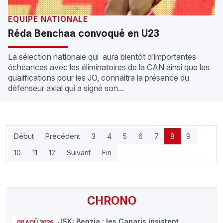
EQUIPE NATIONALE
Réda Benchaa convoqué en U23
La sélection nationale qui aura bientôt d’importantes
échéances avec les éliminatoires de la CAN ainsi que les
qualifications pour les JO, connaitra la présence du
défenseur axial qui a signé son...
Début
Précédent
3
4
5
6
7
8
9
10
11
12
Suivant
Fin
CHRONO
JSK: Benzia : les Canaris insistent
08 AOÛ 2026