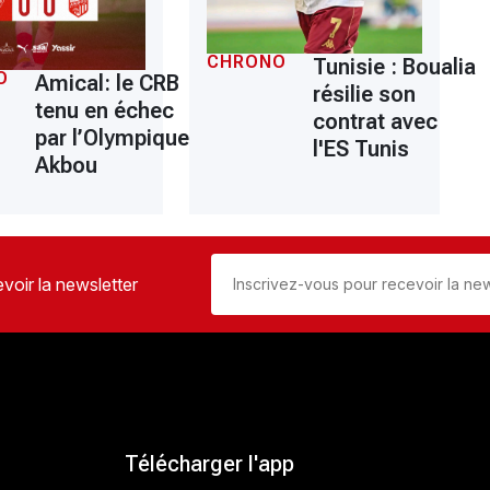
CHRONO
Tunisie : Boualia
O
Amical: le CRB
résilie son
tenu en échec
contrat avec
par l’Olympique
l'ES Tunis
Akbou
voir la newsletter
Télécharger l'app