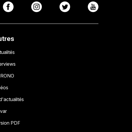
utres
ualités
terviews
HRONO
déos
 d'actualités
 var
rsion PDF