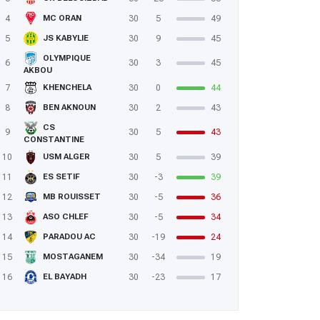
4
30
5
49
MC ORAN
5
30
9
45
JS KABYLIE
OLYMPIQUE
6
30
3
45
AKBOU
7
30
0
44
KHENCHELA
8
30
2
43
BEN AKNOUN
CS
9
30
5
43
CONSTANTINE
10
30
5
39
USM ALGER
11
30
-3
39
ES SETIF
12
30
-5
36
MB ROUISSET
13
30
-5
34
ASO CHLEF
14
30
-19
24
PARADOU AC
15
30
-34
19
MOSTAGANEM
16
30
-23
17
EL BAYADH