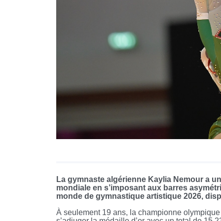
La gymnaste algérienne Kaylia Nemour a une
mondiale en s’imposant aux barres asymétri
monde de gymnastique artistique 2026, disp
À seulement 19 ans, la championne olympique a 
s’adjuger la médaille d’or avec un total de 15.2