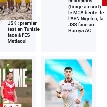
champions
(tirage au sort) :
le MCA hérite de
l'ASN Nigelec, la
O
JSK : premier
JSS face au
test en Tunisie
Horoya AC
face à l’ES
Métlaoui