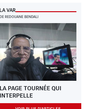
LA VAR
DE REDOUANE BENDALI
: Paris FC: Kombouaré face au casse-tête Kebbal
LA PAGE TOURNÉE QUI
INTERPELLE
VOIR PLUS D'ARTICLES