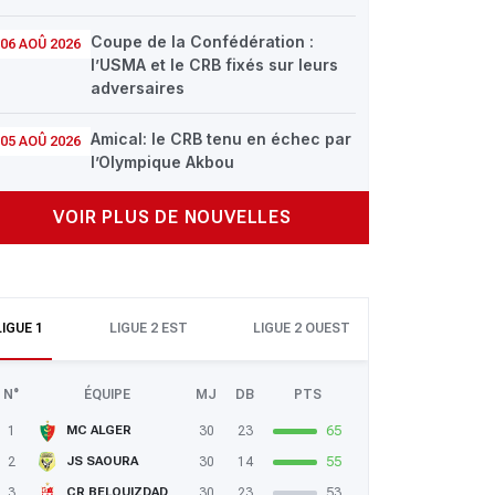
Coupe de la Confédération :
06 AOÛ 2026
l’USMA et le CRB fixés sur leurs
adversaires
Amical: le CRB tenu en échec par
05 AOÛ 2026
l’Olympique Akbou
VOIR PLUS DE NOUVELLES
LIGUE 1
LIGUE 2 EST
LIGUE 2 OUEST
N°
ÉQUIPE
MJ
DB
PTS
1
30
23
65
MC ALGER
2
30
14
55
JS SAOURA
3
30
23
53
CR BELOUIZDAD