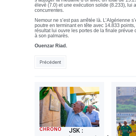
élevé (7.0) et une exécution solide (8.233), lui 
concurrentes.
Nemour ne s’est pas arrêtée là. L’Algérienne s’e
poutre en terminant en tête avec 14.833 points,
résultat lui ouvre les portes de la finale prévu
à son palmarès.
Ouenzar Riad.
Article précédent : Suspendu un an par la FIFA, Be
Précédent
CHRONO
JSK :