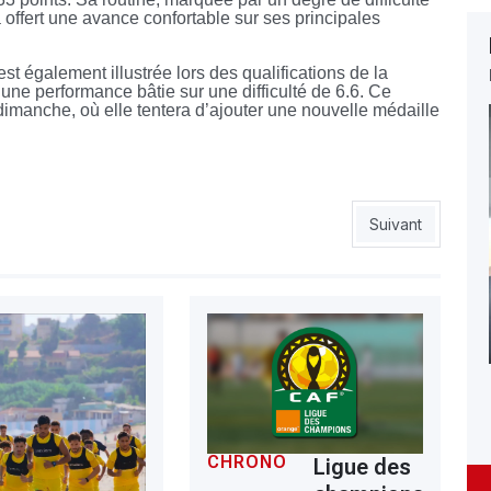
a offert une avance confortable sur ses principales
st également illustrée lors des qualifications de la
 une performance bâtie sur une difficulté de 6.6. Ce
e dimanche, où elle tentera d’ajouter une nouvelle médaille
laïli lance la bataille juridique
Article suivant 
Suivant
CHRONO
Ligue des