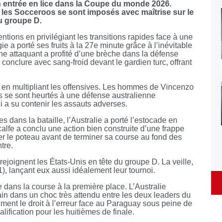
n entrée en lice dans la Coupe du monde 2026.
 les Socceroos se sont imposés avec maîtrise sur le
du groupe D.
entions en privilégiant les transitions rapides face à une
ie a porté ses fruits à la 27e minute grâce à l’inévitable
ne attaquant a profité d’une brèche dans la défense
 conclure avec sang-froid devant le gardien turc, offrant
ir en multipliant les offensives. Les hommes de Vincenzo
s se sont heurtés à une défense australienne
i a su contenir les assauts adverses.
es dans la bataille, l’Australie a porté l’estocade en
lfe a conclu une action bien construite d’une frappe
ler le poteau avant de terminer sa course au fond des
ntre.
joignent les États-Unis en tête du groupe D. La veille,
), lançant eux aussi idéalement leur tournoi.
e dans la course à la première place. L’Australie
ain dans un choc très attendu entre les deux leaders du
iment le droit à l’erreur face au Paraguay sous peine de
fication pour les huitièmes de finale.