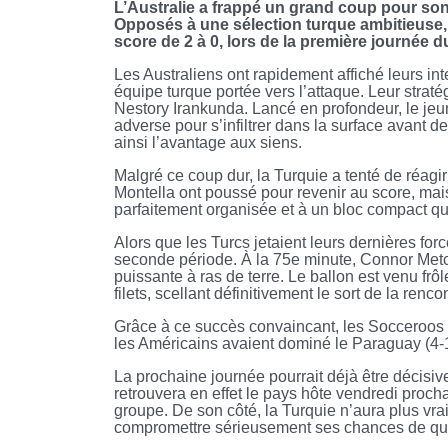
L’Australie a frappé un grand coup pour so
Opposés à une sélection turque ambitieuse,
score de 2 à 0, lors de la première journée 
Les Australiens ont rapidement affiché leurs int
équipe turque portée vers l’attaque. Leur stratég
Nestory Irankunda. Lancé en profondeur, le jeu
adverse pour s’infiltrer dans la surface avant de
ainsi l’avantage aux siens.
Malgré ce coup dur, la Turquie a tenté de réag
Montella ont poussé pour revenir au score, mai
parfaitement organisée et à un bloc compact qu
Alors que les Turcs jetaient leurs dernières forc
seconde période. À la 75e minute, Connor Metca
puissante à ras de terre. Le ballon est venu frô
filets, scellant définitivement le sort de la renco
Grâce à ce succès convaincant, les Socceroos re
les Américains avaient dominé le Paraguay (4-1
La prochaine journée pourrait déjà être décisiv
retrouvera en effet le pays hôte vendredi proch
groupe. De son côté, la Turquie n’aura plus vra
compromettre sérieusement ses chances de quali