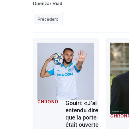
Ouenzar Riad.
Article précédent : Éliminatoires CAN 2027: la 
Précédent
CHRONO
Gouiri: «J’ai
entendu dire
CHRON
que la porte
était ouverte