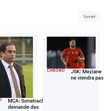
CAF homologue sept stades pour les matchs des Verts
Article suivant 
Suivant
CHRONO
JSK: Meziane
ne viendra pas
O
MCA: Sonatrach
demande des