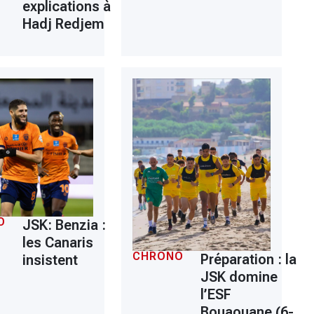
explications à
Hadj Redjem
O
JSK: Benzia :
les Canaris
CHRONO
Préparation : la
insistent
JSK domine
l’ESF
Bouaouane (6-