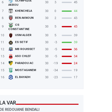
OLYMPIQUE
6
30
3
45
AKBOU
7
30
0
44
KHENCHELA
8
30
2
43
BEN AKNOUN
CS
9
30
5
43
CONSTANTINE
10
30
5
39
USM ALGER
11
30
-3
39
ES SETIF
12
30
-5
36
MB ROUISSET
13
30
-5
34
ASO CHLEF
14
30
-19
24
PARADOU AC
15
30
-34
19
MOSTAGANEM
16
30
-23
17
EL BAYADH
LA VAR
DE REDOUANE BENDALI