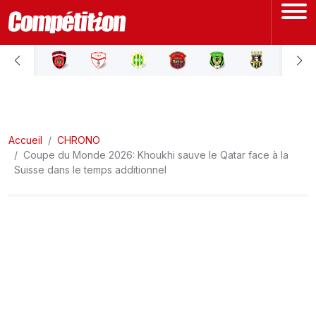
ACCUEIL
LIGUE 1
Accueil
LIGUE 2
CHRONO
Coupe du Monde 2026: Khoukhi sauve le Qatar face à la
Suisse dans le temps additionnel
COUPE D'ALGÉRIE
ÉQUIPE NATIONALE
COUPE DU MONDE
Actualités
Interviews