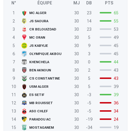
N°
ÉQUIPE
MJ
DB
PTS
1
30
23
65
MC ALGER
2
30
14
55
JS SAOURA
3
30
23
53
CR BELOUIZDAD
4
30
5
49
MC ORAN
5
30
9
45
JS KABYLIE
6
30
3
45
OLYMPIQUE AKBOU
7
30
0
44
KHENCHELA
8
30
2
43
BEN AKNOUN
9
30
5
43
CS CONSTANTINE
10
30
5
39
USM ALGER
11
30
-3
39
ES SETIF
12
30
-5
36
MB ROUISSET
13
30
-5
34
ASO CHLEF
14
30
-19
24
PARADOU AC
15
30
-34
19
MOSTAGANEM