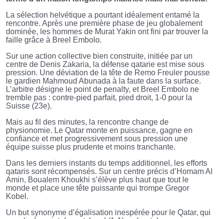
La sélection helvétique a pourtant idéalement entamé la
rencontre. Après une première phase de jeu globalement
dominée, les hommes de Murat Yakin ont fini par trouver la
faille grâce à Breel Embolo.
Sur une action collective bien construite, initiée par un
centre de Denis Zakaria, la défense qatarie est mise sous
pression. Une déviation de la tête de Remo Freuler pousse
le gardien Mahmoud Abunada à la faute dans la surface.
L’arbitre désigne le point de penalty, et Breel Embolo ne
tremble pas : contre-pied parfait, pied droit, 1-0 pour la
Suisse (23e).
Mais au fil des minutes, la rencontre change de
physionomie. Le Qatar monte en puissance, gagne en
confiance et met progressivement sous pression une
équipe suisse plus prudente et moins tranchante.
Dans les derniers instants du temps additionnel, les efforts
qataris sont récompensés. Sur un centre précis d’Homam Al
Amin, Boualem Khoukhi s’élève plus haut que tout le
monde et place une tête puissante qui trompe Gregor
Kobel.
Un but synonyme d’égalisation inespérée pour le Qatar, qui