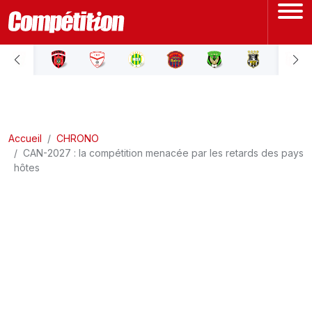
ACCUEIL
LIGUE 1
Accueil
LIGUE 2
CHRONO
CAN-2027 : la compétition menacée par les retards des pays
hôtes
COUPE D'ALGÉRIE
ÉQUIPE NATIONALE
COUPE DU MONDE
Actualités
Interviews