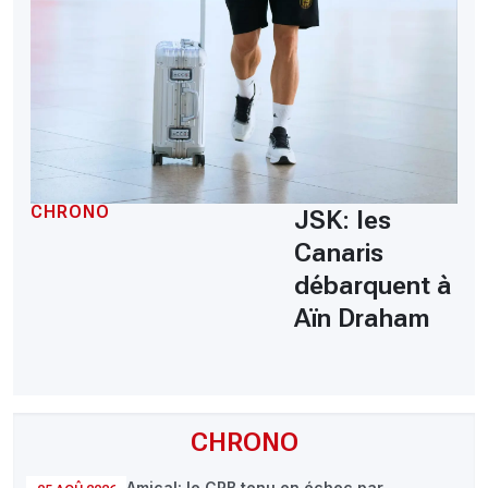
CHRONO
JSK: les
Canaris
débarquent à
Aïn Draham
CHRONO
Amical: le CRB tenu en échec par