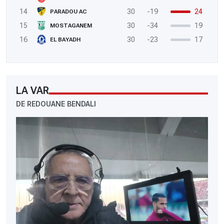
14
30
-19
24
PARADOU AC
15
30
-34
19
MOSTAGANEM
16
30
-23
17
EL BAYADH
LA VAR
DE REDOUANE BENDALI