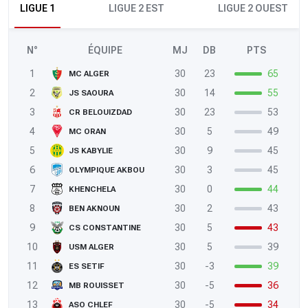
LIGUE 1
LIGUE 2 EST
LIGUE 2 OUEST
N°
ÉQUIPE
MJ
DB
PTS
1
30
23
65
MC ALGER
2
30
14
55
JS SAOURA
3
30
23
53
CR BELOUIZDAD
4
30
5
49
MC ORAN
5
30
9
45
JS KABYLIE
6
30
3
45
OLYMPIQUE AKBOU
7
30
0
44
KHENCHELA
8
30
2
43
BEN AKNOUN
9
30
5
43
CS CONSTANTINE
10
30
5
39
USM ALGER
11
30
-3
39
ES SETIF
12
30
-5
36
MB ROUISSET
13
30
-5
34
ASO CHLEF