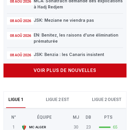
MCA: Sonatrach demande des explications
08 AOÛ 2026
à Hadj Redjem
JSK: Meziane ne viendra pas
08 AOÛ 2026
EN: Benitez, les raisons d'une élimination
08 AOÛ 2026
prématurée
JSK: Benzia : les Canaris insistent
08 AOÛ 2026
VOIR PLUS DE NOUVELLES
LIGUE 1
LIGUE 2 EST
LIGUE 2 OUEST
N°
ÉQUIPE
MJ
DB
PTS
1
30
23
65
MC ALGER