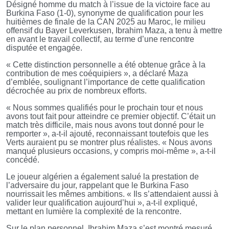
Désigné homme du match à l’issue de la victoire face au
Burkina Faso (1-0), synonyme de qualification pour les
huitièmes de finale de la CAN 2025 au Maroc, le milieu
offensif du Bayer Leverkusen, Ibrahim Maza, a tenu à mettre
en avant le travail collectif, au terme d’une rencontre
disputée et engagée.
« Cette distinction personnelle a été obtenue grâce à la
contribution de mes coéquipiers », a déclaré Maza
d’emblée, soulignant l’importance de cette qualification
décrochée au prix de nombreux efforts.
« Nous sommes qualifiés pour le prochain tour et nous
avons tout fait pour atteindre ce premier objectif. C’était un
match très difficile, mais nous avons tout donné pour le
remporter », a-t-il ajouté, reconnaissant toutefois que les
Verts auraient pu se montrer plus réalistes. « Nous avons
manqué plusieurs occasions, y compris moi-même », a-t-il
concédé.
Le joueur algérien a également salué la prestation de
l’adversaire du jour, rappelant que le Burkina Faso
nourrissait les mêmes ambitions. « Ils s’attendaient aussi à
valider leur qualification aujourd’hui », a-t-il expliqué,
mettant en lumière la complexité de la rencontre.
Sur le plan personnel, Ibrahim Maza s’est montré mesuré