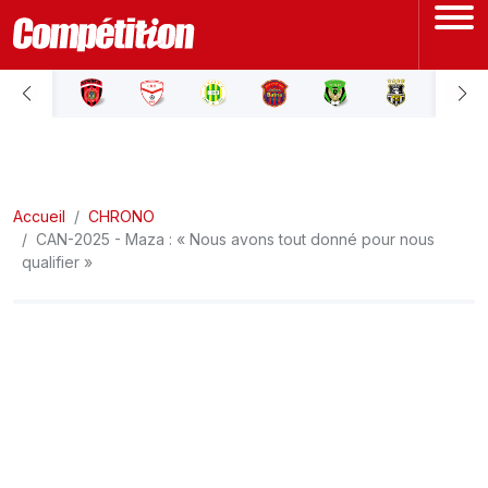
ACCUEIL
LIGUE 1
Accueil
LIGUE 2
CHRONO
CAN-2025 - Maza : « Nous avons tout donné pour nous
qualifier »
COUPE D'ALGÉRIE
ÉQUIPE NATIONALE
COUPE DU MONDE
Actualités
Interviews