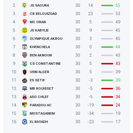
2
30
14
55
JS SAOURA
3
30
23
53
CR BELOUIZDAD
4
30
5
49
MC ORAN
5
30
9
45
JS KABYLIE
6
30
3
45
OLYMPIQUE AKBOU
7
30
0
44
KHENCHELA
8
30
2
43
BEN AKNOUN
9
30
5
43
CS CONSTANTINE
10
30
5
39
USM ALGER
11
30
-3
39
ES SETIF
12
30
-5
36
MB ROUISSET
13
30
-5
34
ASO CHLEF
14
30
-19
24
PARADOU AC
15
30
-34
19
MOSTAGANEM
16
30
-23
17
EL BAYADH