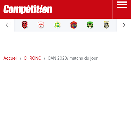
ACCUEIL
LIGUE 1
Accueil
LIGUE 2
CHRONO
CAN 2023/ matchs du jour
COUPE D'ALGÉRIE
ÉQUIPE NATIONALE
COUPE DU MONDE
Actualités
Interviews