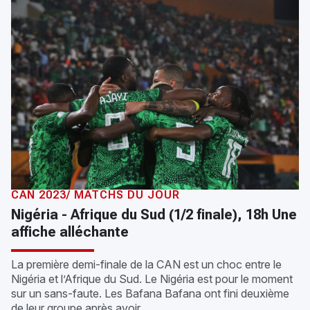
CAN 2023/ MATCHS DU JOUR
Nigéria - Afrique du Sud (1/2 finale), 18h Une
affiche alléchante
La première demi-finale de la CAN est un choc entre le
Nigéria et l’Afrique du Sud. Le Nigéria est pour le moment
sur un sans-faute. Les Bafana Bafana ont fini deuxième
de leur groupe après avoir...