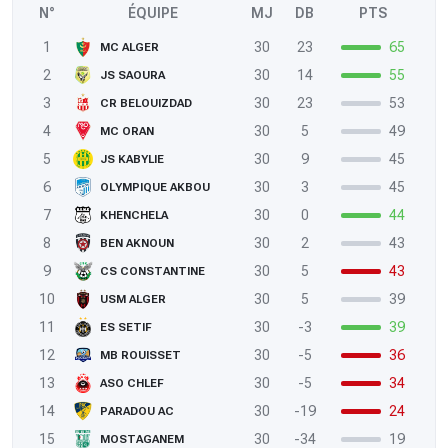
N°
ÉQUIPE
MJ
DB
PTS
1
30
23
65
MC ALGER
2
30
14
55
JS SAOURA
3
30
23
53
CR BELOUIZDAD
4
30
5
49
MC ORAN
5
30
9
45
JS KABYLIE
6
30
3
45
OLYMPIQUE AKBOU
7
30
0
44
KHENCHELA
8
30
2
43
BEN AKNOUN
9
30
5
43
CS CONSTANTINE
10
30
5
39
USM ALGER
11
30
-3
39
ES SETIF
12
30
-5
36
MB ROUISSET
13
30
-5
34
ASO CHLEF
14
30
-19
24
PARADOU AC
15
30
-34
19
MOSTAGANEM