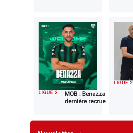
LIGUE 2
LIGUE 2
MOB : Benazza
dernière recrue