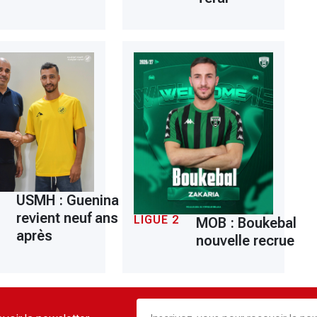
USMH : Guenina
revient neuf ans
LIGUE 2
MOB : Boukebal
après
nouvelle recrue