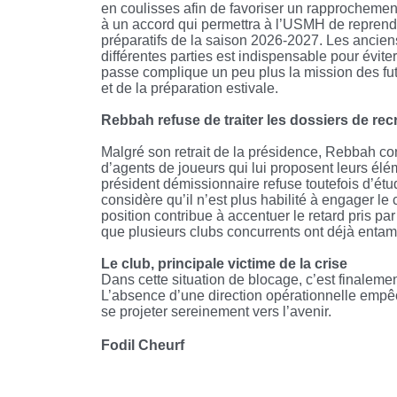
en coulisses afin de favoriser un rapprochement
à un accord qui permettra à l’USMH de reprendre 
préparatifs de la saison 2026-2027. Les ancien
différentes parties est indispensable pour évi
passe complique un peu plus la mission des fu
et de la préparation estivale.
Rebbah refuse de traiter les dossiers de re
Malgré son retrait de la présidence, Rebbah co
d’agents de joueurs qui lui proposent leurs él
président démissionnaire refuse toutefois d’étudi
considère qu’il n’est plus habilité à engager l
position contribue à accentuer le retard pris p
que plusieurs clubs concurrents ont déjà entamé
Le club, principale victime de la crise
Dans cette situation de blocage, c’est finaleme
L’absence d’une direction opérationnelle empêc
se projeter sereinement vers l’avenir.
Fodil Cheurf