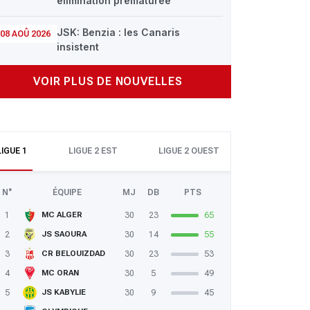
élimination prématurée
JSK: Benzia : les Canaris
08 AOÛ 2026
insistent
VOIR PLUS DE NOUVELLES
LIGUE 1
LIGUE 2 EST
LIGUE 2 OUEST
N°
ÉQUIPE
MJ
DB
PTS
1
30
23
65
MC ALGER
2
30
14
55
JS SAOURA
3
30
23
53
CR BELOUIZDAD
4
30
5
49
MC ORAN
5
30
9
45
JS KABYLIE