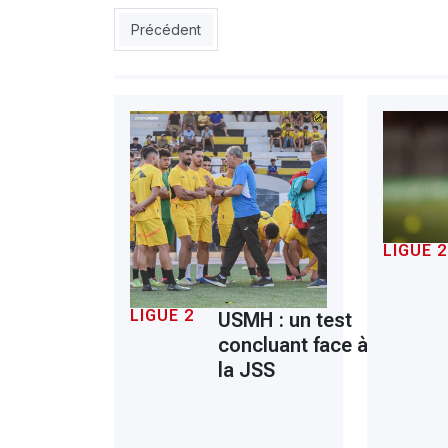
Article précédent : MOB : la semaine de tous les
Précédent
LIGUE 2
LIGUE 2
USMH : un test
concluant face à
la JSS