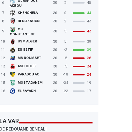
OLYMPIQUE
6
30
3
45
AKBOU
7
30
0
44
KHENCHELA
8
30
2
43
BEN AKNOUN
CS
9
30
5
43
CONSTANTINE
10
30
5
39
USM ALGER
11
30
-3
39
ES SETIF
12
30
-5
36
MB ROUISSET
13
30
-5
34
ASO CHLEF
14
30
-19
24
PARADOU AC
15
30
-34
19
MOSTAGANEM
16
30
-23
17
EL BAYADH
LA VAR
DE REDOUANE BENDALI