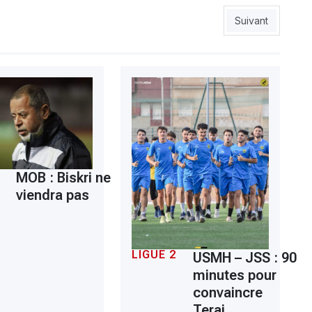
 espoirs
Article suivant :
Suivant
MOB : Biskri ne
viendra pas
LIGUE 2
USMH – JSS : 90
minutes pour
convaincre
Terai