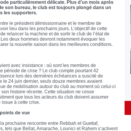
ode particulièrement délicate. Plus d’un mois après
e son bureau, le club est toujours plongé dans un
us les supporters.
entre le président démissionnaire et le membre de
oir lieu dans les prochains jours. L’objectif de cette
e relancer la machine et de sortir le club de l’état de
nt. Les deux hommes devront notamment évoquer les
parer la nouvelle saison dans les meilleures conditions.
evient avec insistance : où sont les membres de
période de crise ? Le club compte pourtant 42
absence lors des dernières échéances a suscité de
e le 24 juin dernier, seuls douze membres avaient
nque de mobilisation autour du club au moment où celui-ci
e son histoire récente. Cette situation ne cesse
estiment que tous les acteurs du club doivent assumer
 issue à cette crise.
 points de vue
la prochaine rencontre entre Rebbah et Guettaf,
s, tels que Bellat, Amarache, Lounici et Rahem s’activent