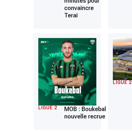
minutes pour
convaincre
Terai
LIGUE 2
LIGUE 2
MOB : Boukebal
nouvelle recrue