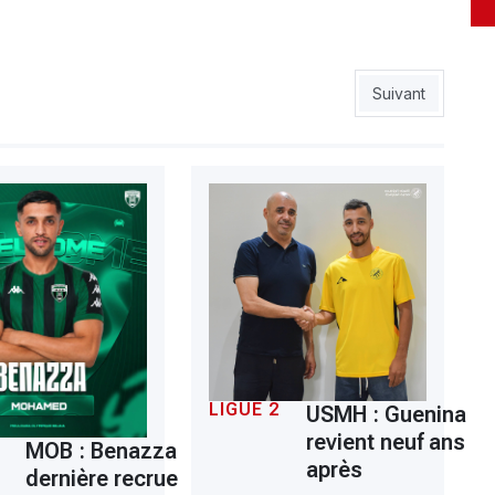
s locales au secours du club
Article suivant : 
Suivant
LIGUE 2
USMH : Guenina
revient neuf ans
MOB : Benazza
après
dernière recrue