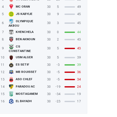
4
30
5
49
MC ORAN
5
30
9
45
JS KABYLIE
OLYMPIQUE
6
30
3
45
AKBOU
7
30
0
44
KHENCHELA
8
30
2
43
BEN AKNOUN
CS
9
30
5
43
CONSTANTINE
10
30
5
39
USM ALGER
11
30
-3
39
ES SETIF
12
30
-5
36
MB ROUISSET
13
30
-5
34
ASO CHLEF
14
30
-19
24
PARADOU AC
15
30
-34
19
MOSTAGANEM
16
30
-23
17
EL BAYADH