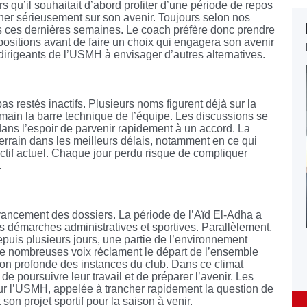
rs qu’il souhaitait d’abord profiter d’une période de repos
er sérieusement sur son avenir. Toujours selon nos
ues ces dernières semaines. Le coach préfère donc prendre
positions avant de faire un choix qui engagera son avenir
s dirigeants de l’USMH à envisager d’autres alternatives.
as restés inactifs. Plusieurs noms figurent déjà sur la
 main la barre technique de l’équipe. Les discussions se
dans l’espoir de parvenir rapidement à un accord. La
e terrain dans les meilleurs délais, notamment en ce qui
ectif actuel. Chaque jour perdu risque de compliquer
.
’avancement des dossiers. La période de l’Aïd El-Adha a
 démarches administratives et sportives. Parallèlement,
epuis plusieurs jours, une partie de l’environnement
De nombreuses voix réclament le départ de l’ensemble
tion profonde des instances du club. Dans ce climat
de poursuivre leur travail et de préparer l’avenir. Les
 l’USMH, appelée à trancher rapidement la question de
 son projet sportif pour la saison à venir.