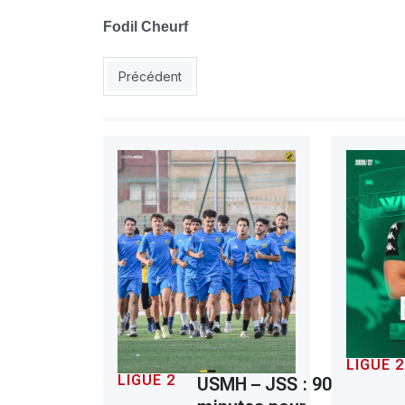
Fodil Cheurf
Article précédent : MOB : le wali et les autorité
Précédent
LIGUE 2
LIGUE 2
USMH – JSS : 90