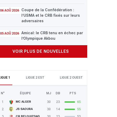
Coupe de la Confédération :
06 AOÛ 2026
l’USMA et le CRB fixés sur leurs
adversaires
Amical: le CRB tenu en échec par
05 AOÛ 2026
l’Olympique Akbou
VOIR PLUS DE NOUVELLES
LIGUE 1
LIGUE 2 EST
LIGUE 2 OUEST
N°
ÉQUIPE
MJ
DB
PTS
1
30
23
65
MC ALGER
2
30
14
55
JS SAOURA
3
30
23
53
CR BELOUIZDAD