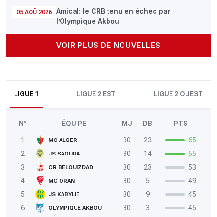
Amical: le CRB tenu en échec par
05 AOÛ 2026
l’Olympique Akbou
VOIR PLUS DE NOUVELLES
LIGUE 1
LIGUE 2 EST
LIGUE 2 OUEST
N°
ÉQUIPE
MJ
DB
PTS
1
30
23
65
MC ALGER
2
30
14
55
JS SAOURA
3
30
23
53
CR BELOUIZDAD
4
30
5
49
MC ORAN
5
30
9
45
JS KABYLIE
6
30
3
45
OLYMPIQUE AKBOU