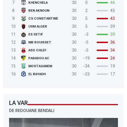
7
30
0
44
KHENCHELA
8
30
2
43
BEN AKNOUN
9
30
5
43
CS CONSTANTINE
10
30
5
39
USM ALGER
11
30
-3
39
ES SETIF
12
30
-5
36
MB ROUISSET
13
30
-5
34
ASO CHLEF
14
30
-19
24
PARADOU AC
15
30
-34
19
MOSTAGANEM
16
30
-23
17
EL BAYADH
LA VAR
DE REDOUANE BENDALI