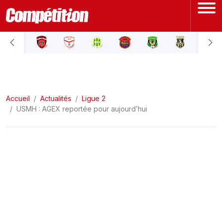
ACCUEIL
LIGUE 1
Accueil
LIGUE 2
Actualités
Ligue 2
USMH : AGEX reportée pour aujourd’hui
COUPE D'ALGÉRIE
ÉQUIPE NATIONALE
COUPE DU MONDE
Actualités
Interviews