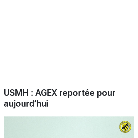
CHRONO
Vidéos
Fil d'actualités
La var
Version PDF
Politique de confidentialité
USMH : AGEX reportée pour
aujourd’hui