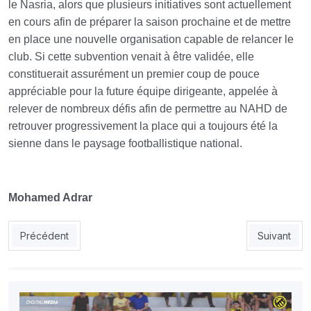
le Nasria, alors que plusieurs initiatives sont actuellement
en cours afin de préparer la saison prochaine et de mettre
en place une nouvelle organisation capable de relancer le
club. Si cette subvention venait à être validée, elle
constituerait assurément un premier coup de pouce
appréciable pour la future équipe dirigeante, appelée à
relever de nombreux défis afin de permettre au NAHD de
retrouver progressivement la place qui a toujours été la
sienne dans le paysage footballistique national.
Mohamed Adrar
Article précédent : USMH : AGEX reportée aux 22 ou 23 juin
Article suiv
Précédent
Suivant