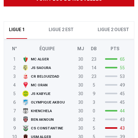
LIGUE 1
LIGUE 2 EST
LIGUE 2 OUEST
N°
ÉQUIPE
MJ
DB
PTS
1
30
23
65
MC ALGER
2
30
14
55
JS SAOURA
3
30
23
53
CR BELOUIZDAD
4
30
5
49
MC ORAN
5
30
9
45
JS KABYLIE
6
30
3
45
OLYMPIQUE AKBOU
7
30
0
44
KHENCHELA
8
30
2
43
BEN AKNOUN
9
30
5
43
CS CONSTANTINE
10
30
5
39
USM ALGER