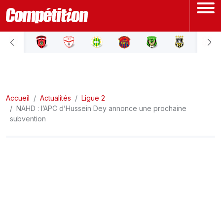
ACCUEIL
LIGUE 1
Accueil
LIGUE 2
Actualités
Ligue 2
NAHD : l’APC d’Hussein Dey annonce une prochaine
subvention
COUPE D'ALGÉRIE
ÉQUIPE NATIONALE
COUPE DU MONDE
Actualités
Interviews