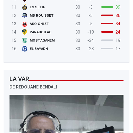
11
30
-3
39
ES SETIF
12
30
-5
36
MB ROUISSET
13
30
-5
34
ASO CHLEF
14
30
-19
24
PARADOU AC
15
30
-34
19
MOSTAGANEM
16
30
-23
17
EL BAYADH
LA VAR
DE REDOUANE BENDALI