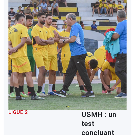
LIGUE 2
USMH : un
test
concluant