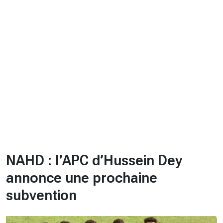
CHRONO
Vidéos
Fil d'actualités
La var
Version PDF
Politique de confidentialité
NAHD : l’APC d’Hussein Dey
annonce une prochaine
subvention