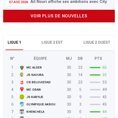
Aït Nouri affiche ses ambitions avec City
07 AOÛ 2026
VOIR PLUS DE NOUVELLES
LIGUE 1
LIGUE 2 EST
LIGUE 2 OUEST
N°
ÉQUIPE
MJ
DB
PTS
1
30
23
65
MC ALGER
2
30
14
55
JS SAOURA
3
30
23
53
CR BELOUIZDAD
4
30
5
49
MC ORAN
5
30
9
45
JS KABYLIE
6
30
3
45
OLYMPIQUE AKBOU
7
30
0
44
KHENCHELA