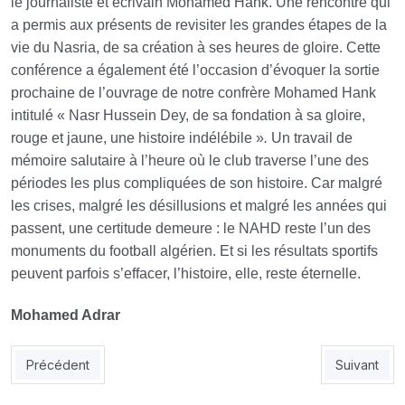
le journaliste et écrivain Mohamed Hank. Une rencontre qui
a permis aux présents de revisiter les grandes étapes de la
vie du Nasria, de sa création à ses heures de gloire. Cette
conférence a également été l’occasion d’évoquer la sortie
prochaine de l’ouvrage de notre confrère Mohamed Hank
intitulé
« Nasr Hussein Dey, de sa fondation à sa gloire,
rouge et jaune, une histoire indélébile »
.
Un travail de
mémoire salutaire à l’heure où le club traverse l’une des
périodes les plus compliquées de son histoire. Car malgré
les crises, malgré les désillusions et malgré les années qui
passent, une certitude demeure : le NAHD reste l’un des
monuments du football algérien. Et si les résultats sportifs
peuvent parfois s’effacer, l’histoire, elle, reste éternelle.
Mohamed Adrar
Article précédent : MOB : tous les regards tournés vers l’AGEX
Article suiv
Précédent
Suivant