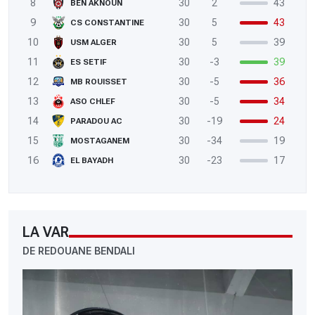
8
30
2
43
BEN AKNOUN
9
30
5
43
CS CONSTANTINE
10
30
5
39
USM ALGER
11
30
-3
39
ES SETIF
12
30
-5
36
MB ROUISSET
13
30
-5
34
ASO CHLEF
14
30
-19
24
PARADOU AC
15
30
-34
19
MOSTAGANEM
16
30
-23
17
EL BAYADH
LA VAR
DE REDOUANE BENDALI