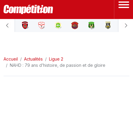
ACCUEIL
LIGUE 1
Accueil
LIGUE 2
Actualités
Ligue 2
NAHD : 79 ans d’histoire, de passion et de gloire
COUPE D'ALGÉRIE
ÉQUIPE NATIONALE
COUPE DU MONDE
Actualités
Interviews