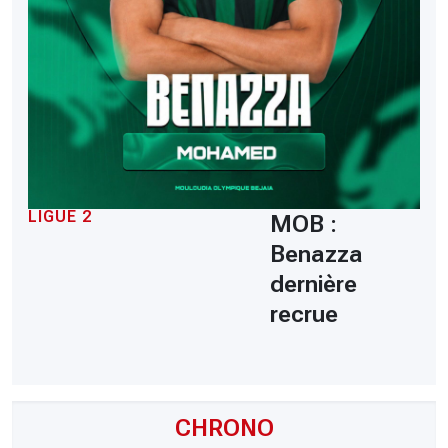
LIGUE 2
MOB :
Benazza
dernière
recrue
CHRONO