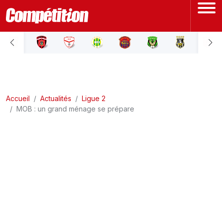
ACCUEIL
LIGUE 1
Accueil
LIGUE 2
Actualités
Ligue 2
MOB : un grand ménage se prépare
COUPE D'ALGÉRIE
ÉQUIPE NATIONALE
COUPE DU MONDE
Actualités
Interviews