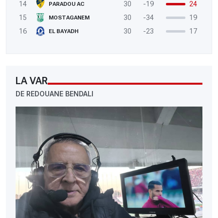
14
30
-19
24
PARADOU AC
15
30
-34
19
MOSTAGANEM
16
30
-23
17
EL BAYADH
LA VAR
DE REDOUANE BENDALI