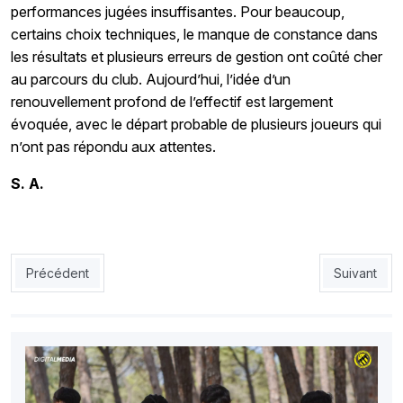
performances jugées insuffisantes. Pour beaucoup,
certains choix techniques, le manque de constance dans
les résultats et plusieurs erreurs de gestion ont coûté cher
au parcours du club. Aujourd’hui, l’idée d’un
renouvellement profond de l’effectif est largement
évoquée, avec le départ probable de plusieurs joueurs qui
n’ont pas répondu aux attentes.
S. A.
Article précédent : USMH : derniers réglages avant les play-off
Article sui
Précédent
Suivant