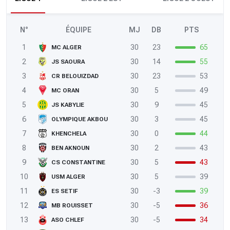
N°
ÉQUIPE
MJ
DB
PTS
1
30
23
65
MC ALGER
2
30
14
55
JS SAOURA
3
30
23
53
CR BELOUIZDAD
4
30
5
49
MC ORAN
5
30
9
45
JS KABYLIE
6
30
3
45
OLYMPIQUE AKBOU
7
30
0
44
KHENCHELA
8
30
2
43
BEN AKNOUN
9
30
5
43
CS CONSTANTINE
10
30
5
39
USM ALGER
11
30
-3
39
ES SETIF
12
30
-5
36
MB ROUISSET
13
30
-5
34
ASO CHLEF