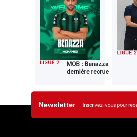
LIGUE 2
LIGUE 2
MOB : Benazza
dernière recrue
Newsletter
Inscrivez-vous pour rece