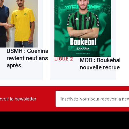
USMH : Guenina
revient neuf ans
LIGUE 2
MOB : Boukebal
après
nouvelle recrue
voir la newsletter