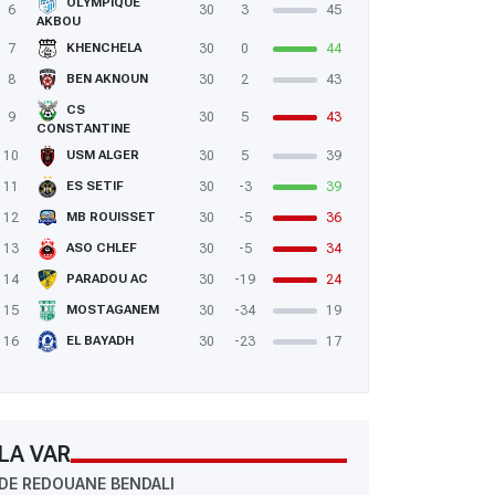
OLYMPIQUE
6
30
3
45
AKBOU
7
30
0
44
KHENCHELA
8
30
2
43
BEN AKNOUN
CS
9
30
5
43
CONSTANTINE
10
30
5
39
USM ALGER
11
30
-3
39
ES SETIF
12
30
-5
36
MB ROUISSET
13
30
-5
34
ASO CHLEF
14
30
-19
24
PARADOU AC
15
30
-34
19
MOSTAGANEM
16
30
-23
17
EL BAYADH
LA VAR
DE REDOUANE BENDALI