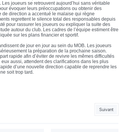
. Les joueurs se retrouvent aujourd’hui sans véritable
 pour évoquer leurs préoccupations ou obtenir des
 de direction a accentué le malaise qui règne
ents regrettent le silence total des responsables depuis
té pour rassurer les joueurs ou expliquer la suite des
itude autour du club. Les cadres de l’équipe estiment être
uée sur les plans financier et sportif.
randissent de jour en jour au sein du MOB. Les joueurs
sérieusement la préparation de la prochaine saison.
 rapide afin d’éviter de revivre les mêmes difficultés
eux aussi, attendent des clarifications dans les plus
 rapide d’une nouvelle direction capable de reprendre les
e soit trop tard.
rach
Article suivant :
Suivant