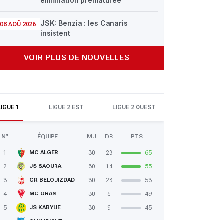
élimination prématurée
JSK: Benzia : les Canaris
08 AOÛ 2026
insistent
VOIR PLUS DE NOUVELLES
LIGUE 1
LIGUE 2 EST
LIGUE 2 OUEST
N°
ÉQUIPE
MJ
DB
PTS
1
30
23
65
MC ALGER
2
30
14
55
JS SAOURA
3
30
23
53
CR BELOUIZDAD
4
30
5
49
MC ORAN
5
30
9
45
JS KABYLIE