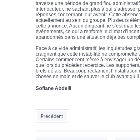
traverse une période de grand flou administratif
interlocuteur, ne sachant plus à qui s’adresser
réponses concernant leur avenir. Cette absence
actuellement au sein du groupe. Plusieurs élém
cette annonce. Aucun dirigeant ne s’est manifes
événements, ce qui a renforcé le climat d’incert
abandonnés dans une situation déjà très compliq
Face à ce vide administratif, les inquiétudes g
craignent que cette instabilité ne compromette 
Certains commencent même à envisager un départ
que lors du précédent exercice. Les supporters, 
brefs délais. Beaucoup réclament l’installation
choses en main et de sauver le club avant qu’il n
Sofiane Abdelli
Article précédent : USMH : un été agité à El Har
Précédent