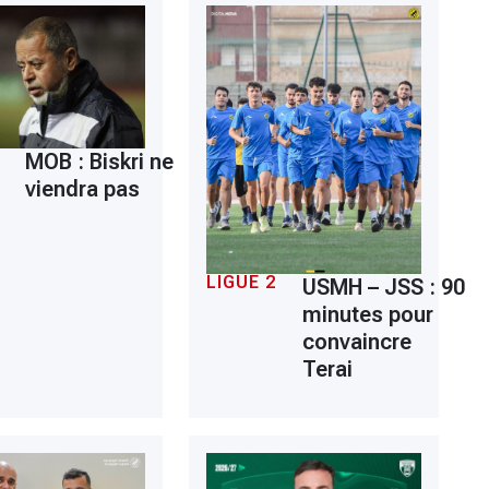
MOB : Biskri ne
viendra pas
LIGUE 2
USMH – JSS : 90
minutes pour
convaincre
Terai