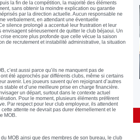
uis la fin de la compétition, la majorité des éléments
ment, sans obtenir la moindre explication ou garantie
méprisés par la direction actuelle. Aucun responsable ne
 même verbalement, en attendant une éventuelle
Ce silence prolongé a accentué leur frustration et leur
s envisagent sérieusement de quitter le club béjaoui. Un
 crise encore plus profonde que celle vécue la saison
 de recrutement et instabilité administrative, la situation
B, c’est aussi parce qu’ils ne manquent pas de
e ont été approchés par différents clubs, même si certains
ur avenir. Les joueurs savent qu’en rejoignant d’autres
us stable et d’une meilleure prise en charge financière.
visager un départ, surtout dans le contexte actuel
dération. Pour le moment, plusieurs éléments préfèrent
ve. Par respect pour leur club employeur, ils attendent
 cette attente ne devrait pas durer éternellement et le
le MOB.
t du MOB ainsi que des membres de son bureau, le club