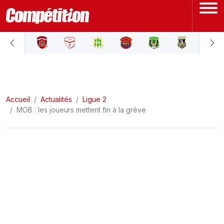
ACCUEIL
LIGUE 1
Accueil
LIGUE 2
Actualités
Ligue 2
MOB : les joueurs mettent fin à la grève
COUPE D'ALGÉRIE
ÉQUIPE NATIONALE
COUPE DU MONDE
Actualités
Interviews