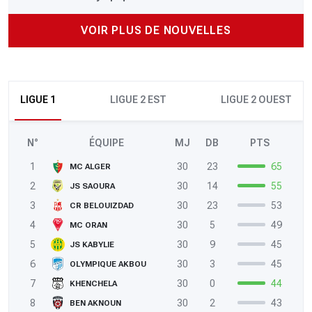
VOIR PLUS DE NOUVELLES
LIGUE 1
LIGUE 2 EST
LIGUE 2 OUEST
N°
ÉQUIPE
MJ
DB
PTS
1
30
23
65
MC ALGER
2
30
14
55
JS SAOURA
3
30
23
53
CR BELOUIZDAD
4
30
5
49
MC ORAN
5
30
9
45
JS KABYLIE
6
30
3
45
OLYMPIQUE AKBOU
7
30
0
44
KHENCHELA
8
30
2
43
BEN AKNOUN