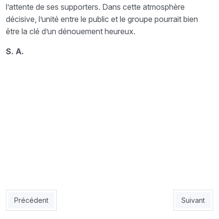
l’attente de ses supporters. Dans cette atmosphère
décisive, l’unité entre le public et le groupe pourrait bien
être la clé d’un dénouement heureux.
S. A.
Article précédent : USMH 3 - WAM 0 : El-Harrach sans forcer
Article sui
Précédent
Suivant