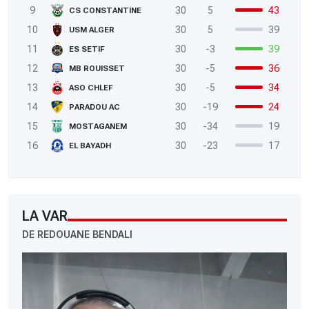
9
30
5
43
CS CONSTANTINE
10
30
5
39
USM ALGER
11
30
-3
39
ES SETIF
12
30
-5
36
MB ROUISSET
13
30
-5
34
ASO CHLEF
14
30
-19
24
PARADOU AC
15
30
-34
19
MOSTAGANEM
16
30
-23
17
EL BAYADH
LA VAR
DE REDOUANE BENDALI