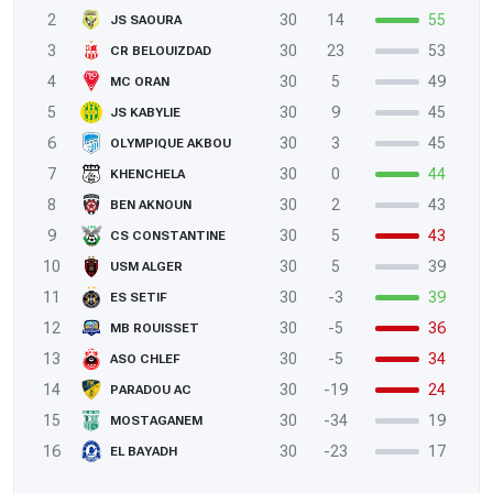
2
30
14
55
JS SAOURA
3
30
23
53
CR BELOUIZDAD
4
30
5
49
MC ORAN
5
30
9
45
JS KABYLIE
6
30
3
45
OLYMPIQUE AKBOU
7
30
0
44
KHENCHELA
8
30
2
43
BEN AKNOUN
9
30
5
43
CS CONSTANTINE
10
30
5
39
USM ALGER
11
30
-3
39
ES SETIF
12
30
-5
36
MB ROUISSET
13
30
-5
34
ASO CHLEF
14
30
-19
24
PARADOU AC
15
30
-34
19
MOSTAGANEM
16
30
-23
17
EL BAYADH