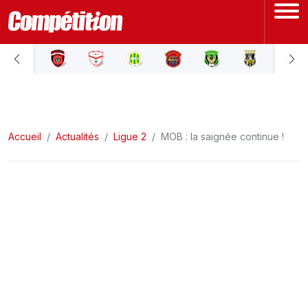
ACCUEIL
LIGUE 1
Accueil
LIGUE 2
Actualités
Ligue 2
MOB : la saignée continue !
COUPE D'ALGÉRIE
ÉQUIPE NATIONALE
COUPE DU MONDE
Actualités
Interviews