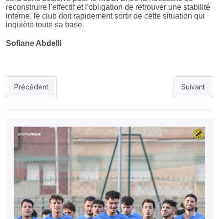
reconstruire l'effectif et l'obligation de retrouver une stabilité
interne, le club doit rapidement sortir de cette situation qui
inquiète toute sa base.
Sofiane Abdelli
Article précédent : NAHD : Sahbane-Benzekri, la mayonnaise pe
Article suiv
Précédent
Suivant