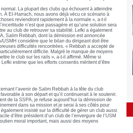
t normal. La plupart des clubs qui échouent à atteindre
on. À El-Harrach, nous avons déjà vécu ce scénario à
choses reviendront rapidement à la normale », a-t-il
d’incertitude n’est que passagère et qu’une solution sera
re au club de retrouver sa stabilité. Lefki a également
SA, Salim Rebbah, dont la démission est annoncée
A/USMH considère que le bilan du dirigeant doit être
breuses difficultés rencontrées. « Rebbah a accepté de
articulièrement difficile. Malgré le manque de moyens
ttre le club sur les rails », a-t-il affirmé. Même si
t, Lefki estime que les efforts consentis méritent d’être
ernant l’avenir de Salim Rebbah à la tête du club
 favorable à son départ et qu’il continuerait à le soutenir.
t de la SSPA, je refuse aujourd’hui la démission de
inement dans sa mission et je serai à ses côtés pour
a également insisté sur la difficulté de gérer un club aussi
facile d’être président d’un club de l’envergure de l’USM
soutien moral important, mais aussi des moyens