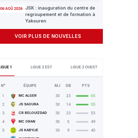
JSK : inauguration du centre de
06 AOÛ 2026
regroupement et de formation à
Yakouren
VOIR PLUS DE NOUVELLES
LIGUE 1
LIGUE 2 EST
LIGUE 2 OUEST
N°
ÉQUIPE
MJ
DB
PTS
1
30
23
65
MC ALGER
2
30
14
55
JS SAOURA
3
30
23
53
CR BELOUIZDAD
4
30
5
49
MC ORAN
5
30
9
45
JS KABYLIE