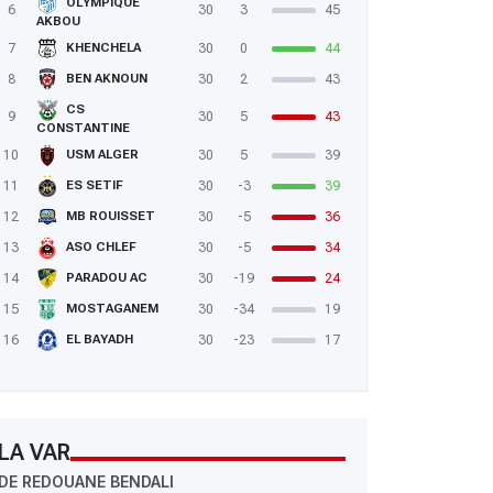
OLYMPIQUE
6
30
3
45
AKBOU
7
30
0
44
KHENCHELA
8
30
2
43
BEN AKNOUN
CS
9
30
5
43
CONSTANTINE
10
30
5
39
USM ALGER
11
30
-3
39
ES SETIF
12
30
-5
36
MB ROUISSET
13
30
-5
34
ASO CHLEF
14
30
-19
24
PARADOU AC
15
30
-34
19
MOSTAGANEM
16
30
-23
17
EL BAYADH
LA VAR
DE REDOUANE BENDALI