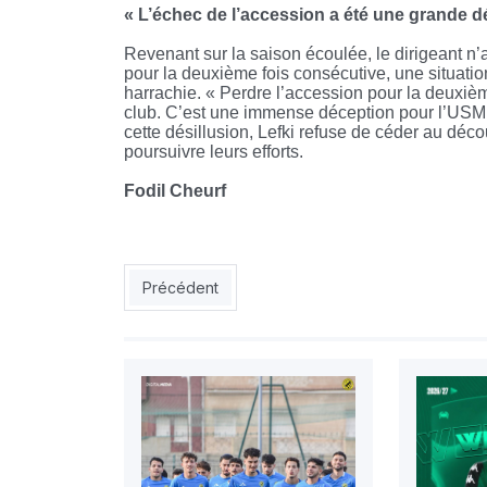
« L’échec de l’accession a été une grande d
Revenant sur la saison écoulée, le dirigeant n
pour la deuxième fois consécutive, une situatio
harrachie.
« Perdre l’accession pour la deuxième
club. C’est une immense déception pour l’USMH 
cette désillusion, Lefki refuse de céder au dé
poursuivre leurs efforts.
Fodil Cheurf
Article précédent : MOB : vers la tenue d’une AG
Précédent