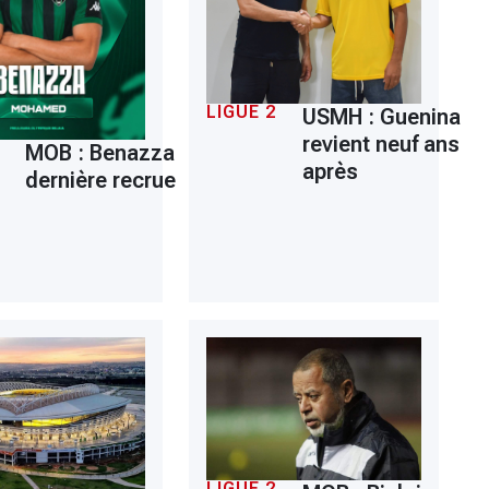
LIGUE 2
USMH : Guenina
revient neuf ans
MOB : Benazza
après
dernière recrue
LIGUE 2