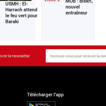
MOB : Biskri,
USMH : El-
nouvel
Harrach attend
entraîneur
le feu vert pour
Baraki
voir la newsletter
Télécharger l'app