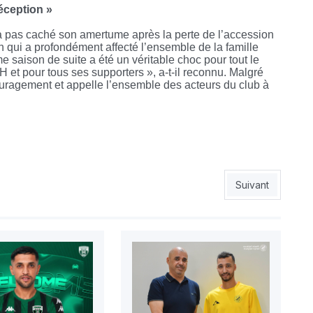
éception »
’a pas caché son amertume après la perte de l’accession
n qui a profondément affecté l’ensemble de la famille
 saison de suite a été un véritable choc pour tout le
et pour tous ses supporters », a-t-il reconnu. Malgré
couragement et appelle l’ensemble des acteurs du club à
EX avant la fin du mois
Article suivant :
Suivant