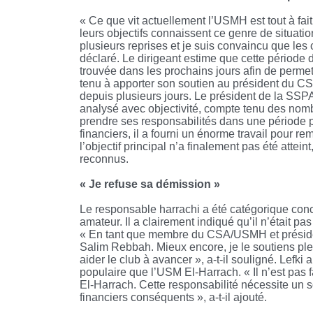
« Ce que vit actuellement l’USMH est tout à fai
leurs objectifs connaissent ce genre de situati
plusieurs reprises et je suis convaincu que les 
déclaré. Le dirigeant estime que cette période 
trouvée dans les prochains jours afin de permett
tenu à apporter son soutien au président du C
depuis plusieurs jours. Le président de la SSP
analysé avec objectivité, compte tenu des nom
prendre ses responsabilités dans une période p
financiers, il a fourni un énorme travail pour reme
l’objectif principal n’a finalement pas été attein
reconnus.
« Je refuse sa démission »
Le responsable harrachi a été catégorique conc
amateur. Il a clairement indiqué qu’il n’était pas
« En tant que membre du CSA/USMH et présiden
Salim Rebbah. Mieux encore, je le soutiens ple
aider le club à avancer », a-t-il souligné. Lefki 
populaire que l’USM El-Harrach. « Il n’est pas 
El-Harrach. Cette responsabilité nécessite un 
financiers conséquents », a-t-il ajouté.