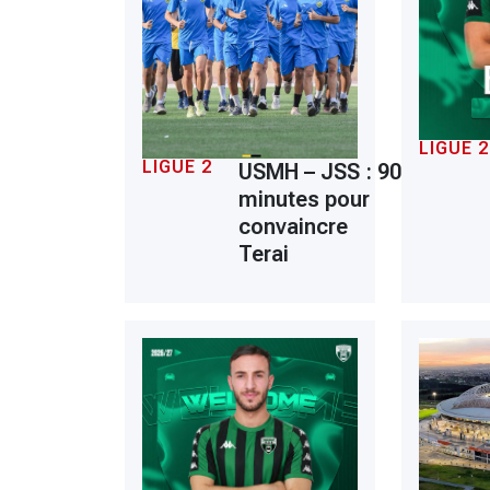
LIGUE 2
LIGUE 2
USMH – JSS : 90
minutes pour
convaincre
Terai