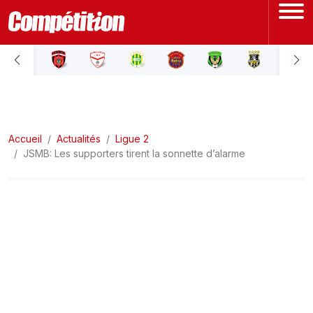
ACCUEIL
LIGUE 1
Accueil
LIGUE 2
Actualités
Ligue 2
JSMB: Les supporters tirent la sonnette d’alarme
COUPE D'ALGÉRIE
ÉQUIPE NATIONALE
COUPE DU MONDE
Actualités
Interviews