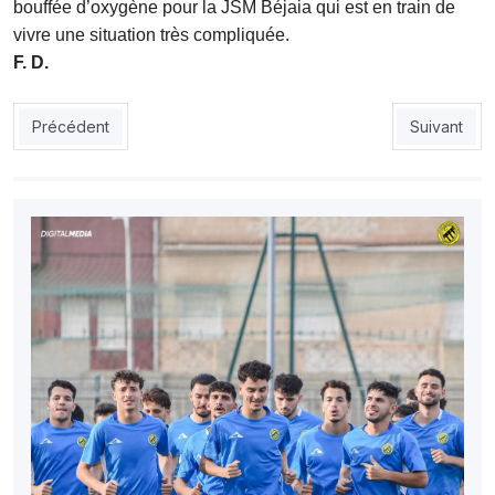
bouffée d’oxygène pour la JSM Béjaia qui est en train de
vivre une situation très compliquée.
F. D.
Article précédent : MOB: Les Béjaouis veulent enchaîner
Article suiv
Précédent
Suivant