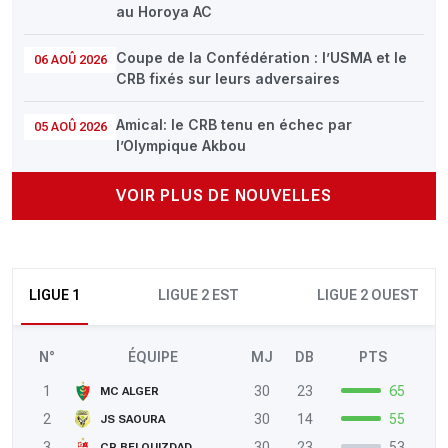
au Horoya AC
Coupe de la Confédération : l’USMA et le
06 AOÛ 2026
CRB fixés sur leurs adversaires
Amical: le CRB tenu en échec par
05 AOÛ 2026
l’Olympique Akbou
VOIR PLUS DE NOUVELLES
LIGUE 1
LIGUE 2 EST
LIGUE 2 OUEST
N°
ÉQUIPE
MJ
DB
PTS
1
30
23
65
MC ALGER
2
30
14
55
JS SAOURA
3
30
23
53
CR BELOUIZDAD