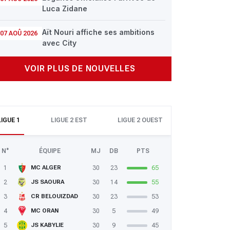
Luca Zidane
Aït Nouri affiche ses ambitions
07 AOÛ 2026
avec City
VOIR PLUS DE NOUVELLES
LIGUE 1
LIGUE 2 EST
LIGUE 2 OUEST
N°
ÉQUIPE
MJ
DB
PTS
1
30
23
65
MC ALGER
2
30
14
55
JS SAOURA
3
30
23
53
CR BELOUIZDAD
4
30
5
49
MC ORAN
5
30
9
45
JS KABYLIE