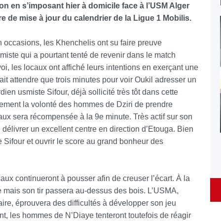
on en s’imposant hier à domicile face à l’USM Alger
e de mise à jour du calendrier de la Ligue 1 Mobilis.
 occasions, les Khenchelis ont su faire preuve
smiste qui a pourtant tenté de revenir dans le match
i, les locaux ont affiché leurs intentions en exerçant une
llait attendre que trois minutes pour voir Oukil adresser un
dien usmiste Sifour, déjà sollicité très tôt dans cette
irement la volonté des hommes de Dziri de prendre
ux sera récompensée à la 9e minute. Très actif sur son
e délivrer un excellent centre en direction d’Etouga. Bien
re Sifour et ouvrir le score au grand bonheur des
aux continueront à pousser afin de creuser l’écart. À la
de mais son tir passera au-dessus des bois. L’USMA,
aire, éprouvera des difficultés à développer son jeu
nt, les hommes de N’Diaye tenteront toutefois de réagir