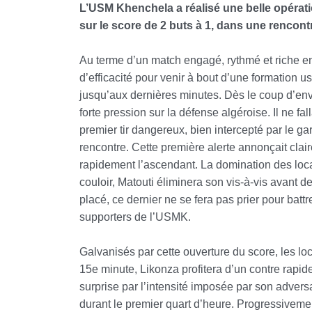
L’USM Khenchela a réalisé une belle opérati
sur le score de 2 buts à 1, dans une rencontr
Au terme d’un match engagé, rythmé et riche en
d’efficacité pour venir à bout d’une formation u
jusqu’aux dernières minutes.
Dès le coup d’envo
forte pression sur la défense algéroise. Il ne fa
premier tir dangereux, bien intercepté par le gar
rencontre. Cette première alerte annonçait cla
rapidement l’ascendant.
La domination des loca
couloir, Matouti éliminera son vis-à-vis avant d
placé, ce dernier ne se fera pas prier pour batt
supporters de l’USMK.
Galvanisés par cette ouverture du score, les loc
15e minute, Likonza profitera d’un contre rapi
surprise par l’intensité imposée par son advers
durant le premier quart d’heure. Progressiveme