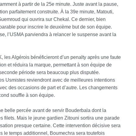
amment à partir de la 25e minute. Juste avant la pause,
ion parfaitement construite. À la 39e minute, Matouti,
 Guemroud qui ouvrira sur Chekal. Ce dernier, bien
parable pour inscrire le deuxième but de son équipe.
trise, l’USMA parviendra à relancer le suspense avant la
les Algérois bénéficieront d’un penalty après une faute
ion et réduira la marque, permettant à son équipe de
La seconde période sera beaucoup plus disputée.
 les Usmistes reviendront avec de meilleures intentions
avec des occasions de part et d’autre.
Les changements
cond souffle à son équipe.
ne belle percée avant de servir Bouderbala dont la
 filets. Mais le jeune gardien Zitouni sortira une parade
ation presque certaine. Cette intervention décisive sera
s le temps additionnel, Boumechra sera toutefois