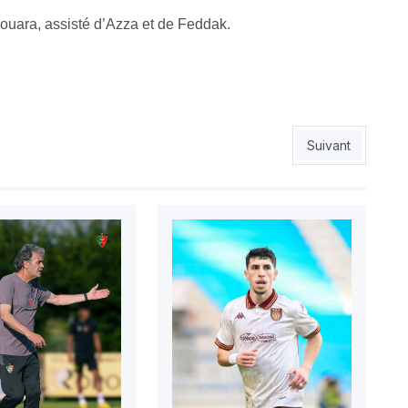
Bouara, assisté d’Azza et de Feddak.
e et Laouafi, simple alerte
Article suivant :
Suivant