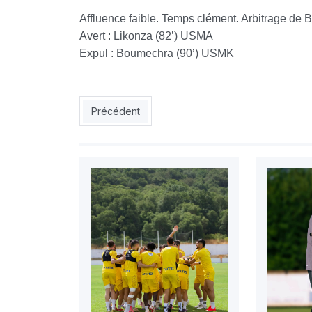
Affluence faible. Temps clément. Arbitrage de 
Avert : Likonza (82’) USMA
Expul : Boumechra (90’) USMK
Article précédent : CRB : Khacef, Boukhanchouch
Précédent