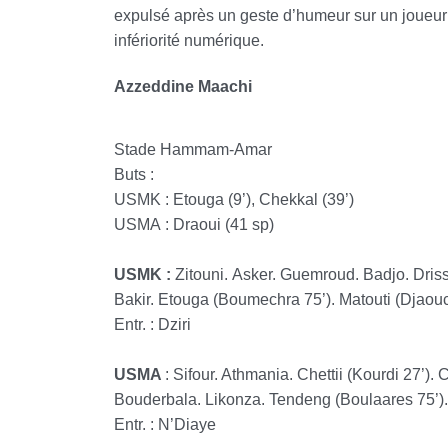
expulsé après un geste d’humeur sur un joueur 
infériorité numérique.
Azzeddine Maachi
Stade Hammam-Amar
Buts :
USMK : Etouga (9’), Chekkal (39’)
USMA : Draoui (41 sp)
USMK :
Zitouni.
Asker. Guemroud. Badjo. Driss
Bakir. Etouga (Boumechra 75’). Matouti (Djaouc
Entr. : Dziri
USMA
: Sifour. Athmania. Chettii (Kourdi 27’)
Bouderbala. Likonza. Tendeng (Boulaares 75’)
Entr. : N’Diaye