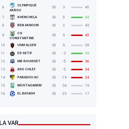
OLYMPIQUE
6
30
3
45
AKBOU
7
30
0
44
KHENCHELA
8
30
2
43
BEN AKNOUN
CS
9
30
5
43
CONSTANTINE
10
30
5
39
USM ALGER
11
30
-3
39
ES SETIF
12
30
-5
36
MB ROUISSET
13
30
-5
34
ASO CHLEF
14
30
-19
24
PARADOU AC
15
30
-34
19
MOSTAGANEM
16
30
-23
17
EL BAYADH
LA VAR