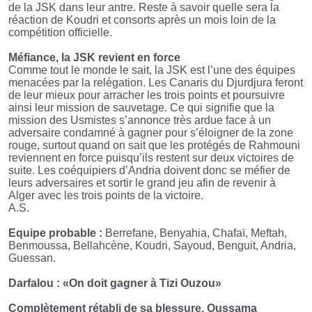
de la JSK dans leur antre. Reste à savoir quelle sera la
réaction de Koudri et consorts après un mois loin de la
compétition officielle.
Méfiance, la JSK revient en force
Comme tout le monde le sait, la JSK est l’une des équipes
menacées par la relégation. Les Canaris du Djurdjura feront
de leur mieux pour arracher les trois points et poursuivre
ainsi leur mission de sauvetage. Ce qui signifie que la
mission des Usmistes s’annonce très ardue face à un
adversaire condamné à gagner pour s’éloigner de la zone
rouge, surtout quand on sait que les protégés de Rahmouni
reviennent en force puisqu’ils restent sur deux victoires de
suite. Les coéquipiers d’Andria doivent donc se méfier de
leurs adversaires et sortir le grand jeu afin de revenir à
Alger avec les trois points de la victoire.
A.S.
Equipe probable :
Berrefane, Benyahia, Chafaï, Meftah,
Benmoussa, Bellahcène, Koudri, Sayoud, Benguit, Andria,
Guessan.
Darfalou : «On doit gagner à Tizi Ouzou»
Complètement rétabli de sa blessure, Oussama