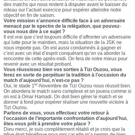
des matchs qui nous restent à disputer avant le baisser du
rideau sur l’actuel exercice pour espérer atteindre notre
objectif en fin de saison.
Votre mission s’annonce difficile face à un adversaire
menacé par le spectre de la relégation, que pouvez-
vous nous dire à ce sujet ?
Il est vrai que c’est toujours difficile d’affronter un adversaire
qui lutte pour le maintien, mais la situation de la JSK ne
nous importe pas. On est aussi condamnés à gagner et
c’est avec un état d’esprit conquérant qu’on va aborder la
rencontre de cette après-midi. On fera de notre mieux pour
revenir avec un résultat probant.
Vous réussissez bien vos sorties à Tizi Ouzou, vous
ferez en sorte de perpétuer la tradition à l’occasion du
match d’aujourd’hui, n’est-ce pas ?
er
Oui, le stade 1
-Novembre de Tizi Ouzou nous réussit bien.
On abordera le match sans complexe et on jouera comme si
on est à Omar Hamadi. On doit bien gérer le match et se
donner à fond pour espérer réaliser une nouvelle victoire à
Tizi Ouzou.
Parlons de vous, vous effectuez votre retour à
l’occasion de l’importante confrontation d’aujourd’hui,
êtes-vous prêt à prendre votre place ?
Dieu merci, je suis complètement rétabli et je crois que la
trêve était bénéfique pour moi car elle m’a permis de bien