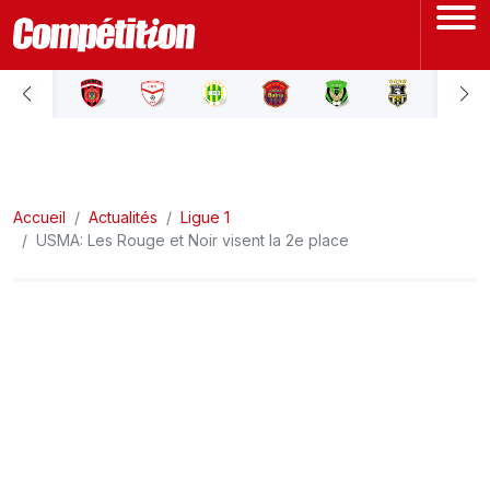
ACCUEIL
LIGUE 1
Accueil
LIGUE 2
Actualités
Ligue 1
USMA: Les Rouge et Noir visent la 2e place
COUPE D'ALGÉRIE
ÉQUIPE NATIONALE
COUPE DU MONDE
Actualités
Interviews