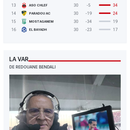
13
30
-5
34
ASO CHLEF
14
30
-19
24
PARADOU AC
15
30
-34
19
MOSTAGANEM
16
30
-23
17
EL BAYADH
LA VAR
DE REDOUANE BENDALI