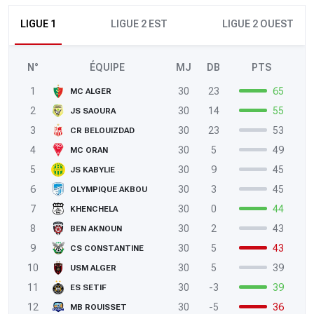
LIGUE 1
LIGUE 2 EST
LIGUE 2 OUEST
N°
ÉQUIPE
MJ
DB
PTS
1
30
23
65
MC ALGER
2
30
14
55
JS SAOURA
3
30
23
53
CR BELOUIZDAD
4
30
5
49
MC ORAN
5
30
9
45
JS KABYLIE
6
30
3
45
OLYMPIQUE AKBOU
7
30
0
44
KHENCHELA
8
30
2
43
BEN AKNOUN
9
30
5
43
CS CONSTANTINE
10
30
5
39
USM ALGER
11
30
-3
39
ES SETIF
12
30
-5
36
MB ROUISSET