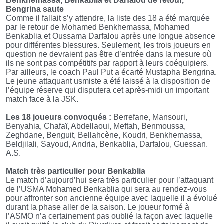
Benkhemassa, Benkablia et Darfalou de retour,
Bengrina saute
Comme il fallait s’y attendre, la liste des 18 a été marquée
par le retour de Mohamed Benkhemassa, Mohamed
Benkablia et Oussama Darfalou après une longue absence
pour différentes blessures. Seulement, les trois joueurs en
question ne devraient pas être d’entrée dans la mesure où
ils ne sont pas compétitifs par rapport à leurs coéquipiers.
Par ailleurs, le coach Paul Put a écarté Mustapha Bengrina.
Le jeune attaquant usmiste a été laissé à la disposition de
l’équipe réserve qui disputera cet après-midi un important
match face à la JSK.
Les 18 joueurs convoqués :
Berrefane, Mansouri,
Benyahia, Chafaï, Abdellaoui, Meftah, Benmoussa,
Zeghdane, Benguit, Bellahcène, Koudri, Benkhemassa,
Beldjilali, Sayoud, Andria, Benkablia, Darfalou, Guessan.
A.S.
Match très particulier pour Benkablia
Le match d’aujourd’hui sera très particulier pour l’attaquant
de l’USMA Mohamed Benkablia qui sera au rendez-vous
pour affronter son ancienne équipe avec laquelle il a évolué
durant la phase aller de la saison. Le joueur formé à
l’ASMO n’a certainement pas oublié la façon avec laquelle