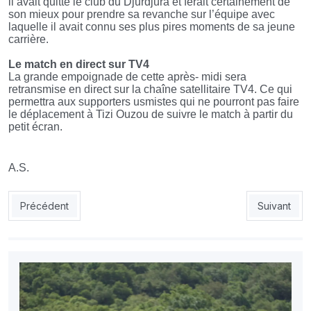
il avait quitté le club du Djurdjura et ferait certainement de
son mieux pour prendre sa revanche sur l’équipe avec
laquelle il avait connu ses plus pires moments de sa jeune
carrière.
Le match en direct sur TV4
La grande empoignade de cette après- midi sera
retransmise en direct sur la chaîne satellitaire TV4. Ce qui
permettra aux supporters usmistes qui ne pourront pas faire
le déplacement à Tizi Ouzou de suivre le match à partir du
petit écran.
A.S.
Article précédent : JSK: Quitter cette maudite position de relég
Article suiv
Précédent
Suivant