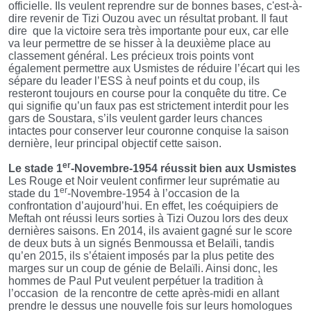
officielle. Ils veulent reprendre sur de bonnes bases, c'est-à-
dire revenir de Tizi Ouzou avec un résultat probant. Il faut
dire que la victoire sera très importante pour eux, car elle
va leur permettre de se hisser à la deuxième place au
classement général. Les précieux trois points vont
également permettre aux Usmistes de réduire l’écart qui les
sépare du leader l’ESS à neuf points et du coup, ils
resteront toujours en course pour la conquête du titre. Ce
qui signifie qu’un faux pas est strictement interdit pour les
gars de Soustara, s’ils veulent garder leurs chances
intactes pour conserver leur couronne conquise la saison
dernière, leur principal objectif cette saison.
er
Le stade 1
-Novembre-1954 réussit bien aux Usmistes
Les Rouge et Noir veulent confirmer leur suprématie au
er
stade du 1
-Novembre-1954 à l’occasion de la
confrontation d’aujourd’hui. En effet, les coéquipiers de
Meftah ont réussi leurs sorties à Tizi Ouzou lors des deux
dernières saisons. En 2014, ils avaient gagné sur le score
de deux buts à un signés Benmoussa et Belaïli, tandis
qu’en 2015, ils s’étaient imposés par la plus petite des
marges sur un coup de génie de Belaïli. Ainsi donc, les
hommes de Paul Put veulent perpétuer la tradition à
l’occasion de la rencontre de cette après-midi en allant
prendre le dessus une nouvelle fois sur leurs homologues