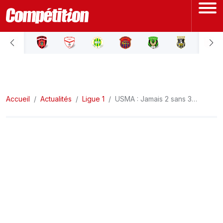
ACCUEIL
LIGUE 1
Accueil
LIGUE 2
Actualités
Ligue 1
USMA : Jamais 2 sans 3…
COUPE D'ALGÉRIE
ÉQUIPE NATIONALE
COUPE DU MONDE
Actualités
Interviews