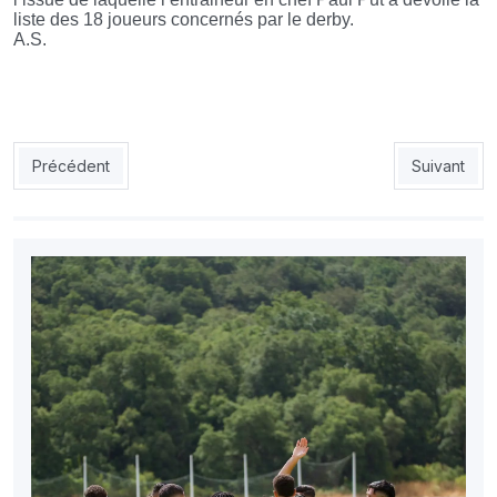
liste des 18 joueurs concernés par le derby.
A.S.
Article précédent : MCA: Battre l’USMA, une question de nif
Article sui
Précédent
Suivant