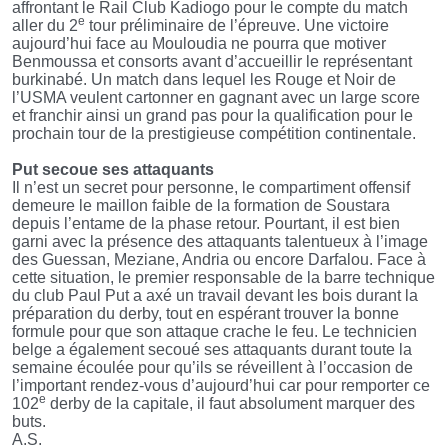
affrontant le Rail Club Kadiogo pour le compte du match
e
aller du 2
tour préliminaire de l’épreuve. Une victoire
aujourd’hui face au Mouloudia ne pourra que motiver
Benmoussa et consorts avant d’accueillir le représentant
burkinabé. Un match dans lequel les Rouge et Noir de
l’USMA veulent cartonner en gagnant avec un large score
et franchir ainsi un grand pas pour la qualification pour le
prochain tour de la prestigieuse compétition continentale.
Put secoue ses attaquants
Il n’est un secret pour personne, le compartiment offensif
demeure le maillon faible de la formation de Soustara
depuis l’entame de la phase retour. Pourtant, il est bien
garni avec la présence des attaquants talentueux à l’image
des Guessan, Meziane, Andria ou encore Darfalou. Face à
cette situation, le premier responsable de la barre technique
du club Paul Put a axé un travail devant les bois durant la
préparation du derby, tout en espérant trouver la bonne
formule pour que son attaque crache le feu. Le technicien
belge a également secoué ses attaquants durant toute la
semaine écoulée pour qu’ils se réveillent à l’occasion de
l’important rendez-vous d’aujourd’hui car pour remporter ce
e
102
derby de la capitale, il faut absolument marquer des
buts.
A.S.