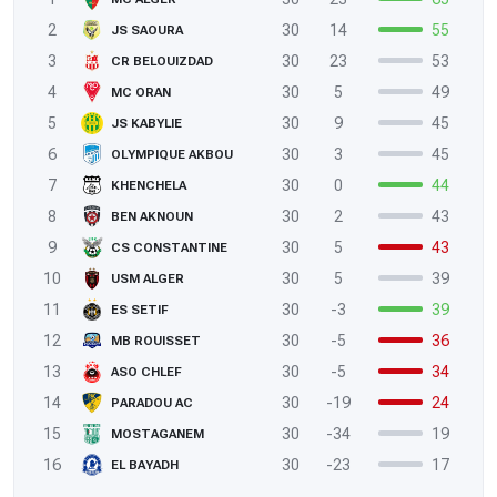
2
30
14
55
JS SAOURA
3
30
23
53
CR BELOUIZDAD
4
30
5
49
MC ORAN
5
30
9
45
JS KABYLIE
6
30
3
45
OLYMPIQUE AKBOU
7
30
0
44
KHENCHELA
8
30
2
43
BEN AKNOUN
9
30
5
43
CS CONSTANTINE
10
30
5
39
USM ALGER
11
30
-3
39
ES SETIF
12
30
-5
36
MB ROUISSET
13
30
-5
34
ASO CHLEF
14
30
-19
24
PARADOU AC
15
30
-34
19
MOSTAGANEM
16
30
-23
17
EL BAYADH