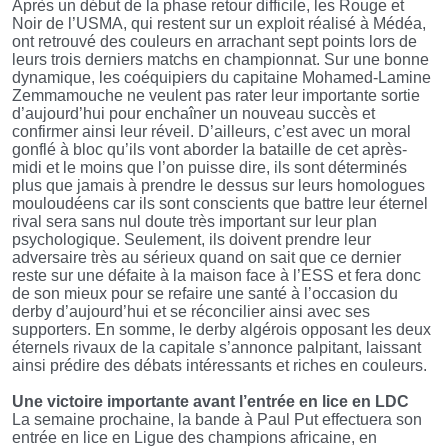
Après un début de la phase retour difficile, les Rouge et
Noir de l’USMA, qui restent sur un exploit réalisé à Médéa,
ont retrouvé des couleurs en arrachant sept points lors de
leurs trois derniers matchs en championnat. Sur une bonne
dynamique, les coéquipiers du capitaine Mohamed-Lamine
Zemmamouche ne veulent pas rater leur importante sortie
d’aujourd’hui pour enchaîner un nouveau succès et
confirmer ainsi leur réveil. D’ailleurs, c’est avec un moral
gonflé à bloc qu’ils vont aborder la bataille de cet après-
midi et le moins que l’on puisse dire, ils sont déterminés
plus que jamais à prendre le dessus sur leurs homologues
mouloudéens car ils sont conscients que battre leur éternel
rival sera sans nul doute très important sur leur plan
psychologique. Seulement, ils doivent prendre leur
adversaire très au sérieux quand on sait que ce dernier
reste sur une défaite à la maison face à l’ESS et fera donc
de son mieux pour se refaire une santé à l’occasion du
derby d’aujourd’hui et se réconcilier ainsi avec ses
supporters. En somme, le derby algérois opposant les deux
éternels rivaux de la capitale s’annonce palpitant, laissant
ainsi prédire des débats intéressants et riches en couleurs.
Une victoire importante avant l’entrée en lice en LDC
La semaine prochaine, la bande à Paul Put effectuera son
entrée en lice en Ligue des champions africaine, en