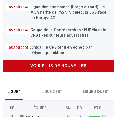
Ligue des champions (tirage au sort) : le
06 AOÛ 2026
MCA hérite de l'ASN Nigelec, la JSS face
au Horoya AC
Coupe de la Confédération : l’USMA et le
06 AOÛ 2026
CRB fixés sur leurs adversaires
Amical: le CRB tenu en échec par
05 AOÛ 2026
l’Olympique Akbou
VOIR PLUS DE NOUVELLES
LIGUE 1
LIGUE 2 EST
LIGUE 2 OUEST
N°
ÉQUIPE
MJ
DB
PTS
1
30
23
65
MC ALGER