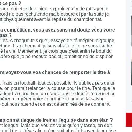
t-ce pas ?
our moi et je dois bien en profiter afin de rattraper le
bord ne pas rechuter de ma blessure et par la suite je
point physiquement avant la reprise du championnat.
 la compétition, vous avez sans nul doute vécu votre
 pas ?
ciles. A chaque fois que j’essaye de réintégrer le groupe,
étude. Franchement, je suis abattu et je ne vous cache
 vie. Maintenant, je crois que c’est enfin le bout du
spère que je ne rechute pas et j’ambitionne de disputer
t voyez-vous vos chances de remporter le titre à
art, mais en football, tout est possible. N’oubliez pas qu’on
 on pourrait relancer la course pour le titre. Tant que le
 fond. A condition, on n’aura pas le droit à l’erreur et on
spérer récupérer notre couronne conquise la saison
é qui nous attend et on est déterminés de se donner à
pionnat risque de freiner l’équipe dans son élan ?
nt longue. Mais que voulez-vous qu’on y fasse, on doit
profit de la trêve afin qu’on soit plus forts avec la reprise