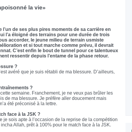
poisonné la vie»
l’un de ses plus pires moments de sa carrière en
ui l’a éloigné des terrains pour une durée de trois
ous accorder, le jeune milieu de terrain usmiste
élioration et si tout marche comme prévu, il devrait
nnat. C’est enfin le bout de tunnel pour ce talentueux
ment ressentir depuis l’entame de la phase retour.
essure ?
s’est avéré que je suis rétabli de ma blessure. D’ailleurs,
entraînements ?
cette semaine. Franchement, je ne veux pas brûler les
ois de ma blessure. Je préfère aller doucement mais
a été préconisé à la lettre.
tch face à la JSK ?
e je sois apte à l’occasion de la reprise de la compétition
, incha Allah, prêt à 100% pour le match face à la JSK.