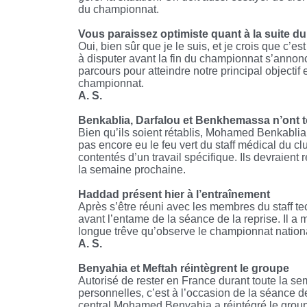
du championnat.
Vous paraissez optimiste quant à la suite 
Oui, bien sûr que je le suis, et je crois que c’e
à disputer avant la fin du championnat s’annonce
parcours pour atteindre notre principal objectif e
championnat.
A. S.
Benkablia, Darfalou et Benkhemassa n’ont t
Bien qu’ils soient rétablis, Mohamed Benkab
pas encore eu le feu vert du staff médical du clu
contentés d’un travail spécifique. Ils devraient
la semaine prochaine.
Haddad présent hier à l’entraînement
Après s’être réuni avec les membres du staff t
avant l’entame de la séance de la reprise. Il a mo
longue trêve qu’observe le championnat nation
A. S.
Benyahia et Meftah réintègrent le groupe
Autorisé de rester en France durant toute la se
personnelles, c’est à l’occasion de la séance de
central Mohamed Benyahia a réintégré le groupe