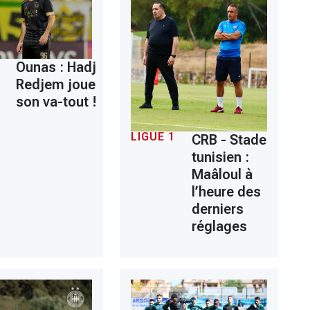
Ounas : Hadj
Redjem joue
son va-tout !
LIGUE 1
CRB - Stade
tunisien :
Maâloul à
l’heure des
derniers
réglages