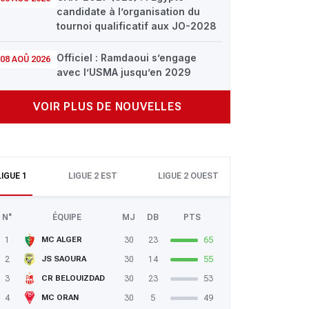
candidate à l’organisation du
tournoi qualificatif aux JO-2028
Officiel : Ramdaoui s’engage
08 AOÛ 2026
avec l’USMA jusqu’en 2029
VOIR PLUS DE NOUVELLES
LIGUE 1
LIGUE 2 EST
LIGUE 2 OUEST
N°
ÉQUIPE
MJ
DB
PTS
1
30
23
65
MC ALGER
2
30
14
55
JS SAOURA
3
30
23
53
CR BELOUIZDAD
4
30
5
49
MC ORAN