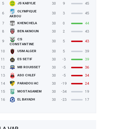
5
30
9
45
JS KABYLIE
OLYMPIQUE
6
30
3
45
AKBOU
7
30
0
44
KHENCHELA
8
30
2
43
BEN AKNOUN
CS
9
30
5
43
CONSTANTINE
10
30
5
39
USM ALGER
11
30
-3
39
ES SETIF
12
30
-5
36
MB ROUISSET
13
30
-5
34
ASO CHLEF
14
30
-19
24
PARADOU AC
15
30
-34
19
MOSTAGANEM
16
30
-23
17
EL BAYADH