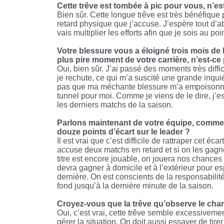
Cette trêve est tombée à pic pour vous, n’es
Bien sûr. Cette longue trêve est très bénéfique p
retard physique que j’accuse. J’espère tout d’a
vais multiplier les efforts afin que je sois au 
Votre blessure vous a éloigné trois mois de
plus pire moment de votre carrière, n’est-ce
Oui, bien sûr. J’ai passé des moments très diffi
je rechute, ce qui m’a suscité une grande inqui
pas que ma méchante blessure m’a empoisonné la
tunnel pour moi. Comme je viens de le dire, j’e
les derniers matchs de la saison.
Parlons maintenant de votre équipe, commen
douze points d’écart sur le leader ?
Il est vrai que c’est difficile de rattraper cet éc
accuse deux matchs en retard et si on les gagne,
titre est encore jouable, on jouera nos chances à
devra gagner à domicile et à l’extérieur pour e
dernière. On est conscients de la responsabilit
fond jusqu’à la dernière minute de la saison.
Croyez-vous que la trêve qu’observe le cham
Oui, c’est vrai, cette trêve semble excessiveme
gérer la situation. On doit aussi essayer de tirer 