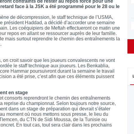
eront contraints de rester au repos forcé pour une
etard face à la JSK a été programmé pour le 28 ou le
nomène de décompression, le staff technique de l’USMA,
ec le président Haddad, a décidé d’accorder une semaine
emain. Les coéquipiers de Meftah effectueront ce matin une
ur repos en allant se ressourcer auprès de leur famille.
fle mais surtout reprendre le chemin des entraînements la
.
, on croit savoir que les joueurs convalescents ne vont
ordée le staff technique aux joueurs. Les Benkablia,
e Hammar poursuivront durant la semaine le travail
cision a été prise, c’est afin que ces éléments puissent
ment en stage
t consorts reprendront le chemin des entraînements
la reprise du championnat. Selon toujours notre source,
nt dans un stage de préparation qui devrait s’étaler
’au moment où nous mettons sous presse, le lieu du
 Tlemcen, du CTN de Sidi Moussa, de la Tunisie ou
oncret. En tout cas, tout sera clair dans les prochains