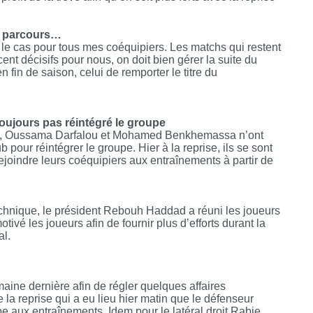
du parcours…
st le cas pour tous mes coéquipiers. Les matchs qui restent
nt décisifs pour nous, on doit bien gérer la suite du
n fin de saison, celui de remporter le titre du
oujours pas réintégré le groupe
lia, Oussama Darfalou et Mohamed Benkhemassa n’ont
b pour réintégrer le groupe. Hier à la reprise, ils se sont
 rejoindre leurs coéquipiers aux entraînements à partir de
echnique, le président Rebouh Haddad a réuni les joueurs
tivé les joueurs afin de fournir plus d’efforts durant la
al.
maine dernière afin de régler quelques affaires
 la reprise qui a eu lieu hier matin que le défenseur
 aux entraînements. Idem pour le latéral droit Rabie