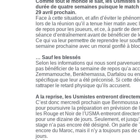
Comme tout le monde le sait, les Usmistes s
durée de quatre semaines puisque le match r
29 avril prochain.
Face à cette situation, et afin d’éviter le phé
lors de la réunion qu’il a tenue hier matin av
de repos pour les joueurs, et ce, à partir de d
séance d’entraînement avant de bénéficier de le
Ce qui va leur permettre de reprendre leur souf
semaine prochaine avec un moral gonflé à bloc
… Sauf les blessés
Selon les informations qui nous sont parvenues
pas bénéficier de la semaine de repos qu’a acc
Zemmamouche, Benkhemassa, Darfalou ou encor
spécifique que leur a été préconisé. Si cette dé
rattraper le retard physique qu’ils accusent.
A la reprise, les Usmistes entreront directe
C’est donc mercredi prochain que Benmoussa e
pour poursuivre la préparation en prévision de 
les Rouge et Noir de l’USMA entreront directeme
pour une dizaine de jours. Seulement, et jusqu
stage n’a pas encore été désigné. On parle de
encore du Maroc, mais il n’y a toujours pas de c
jours.