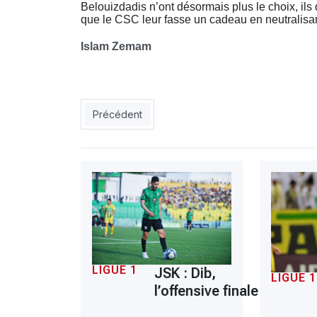
Belouizdadis n’ont désormais plus le choix, il
que le CSC leur fasse un cadeau en neutralisan
Islam Zemam
Article précédent : MCA : Mehdaoui acquis !
Précédent
LIGUE 1
JSK : Dib,
LIGUE 1
l’offensive finale