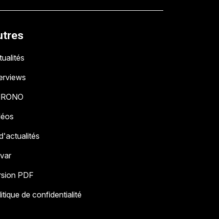
utres
ualités
terviews
HRONO
déos
 d'actualités
 var
rsion PDF
itique de confidentialité