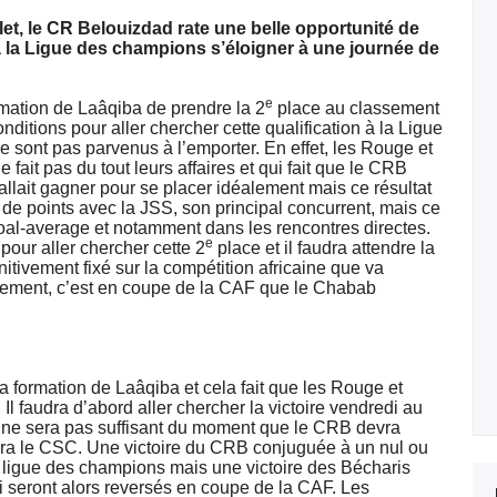
let, le CR Belouizdad rate une belle opportunité de
 à la Ligue des champions s’éloigner à une journée de
e
ormation de Laâqiba de prendre la 2
place au classement
onditions pour aller chercher cette qualification à la Ligue
sont pas parvenus à l’emporter. En effet, les Rouge et
fait pas du tout leurs affaires et qui fait que le CRB
llait gagner pour se placer idéalement mais ce résultat
 de points avec la JSS, son principal concurrent, mais ce
goal-average et notamment dans les rencontres directes.
e
pour aller chercher cette 2
place et il faudra attendre la
itivement fixé sur la compétition africaine que va
llement, c’est en coupe de la CAF que le Chabab
a formation de Laâqiba et cela fait que les Rouge et
Il faudra d’abord aller chercher la victoire vendredi au
 ne sera pas suffisant du moment que le CRB devra
tera le CSC. Une victoire du CRB conjuguée à un nul ou
 ligue des champions mais une victoire des Bécharis
i seront alors reversés en coupe de la CAF. Les