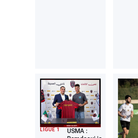
LIGUE 1
USMA :