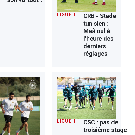
LIGUE 1
CRB - Stade
tunisien :
Maâloul à
l’heure des
derniers
réglages
LIGUE 1
CSC : pas de
troisième stage