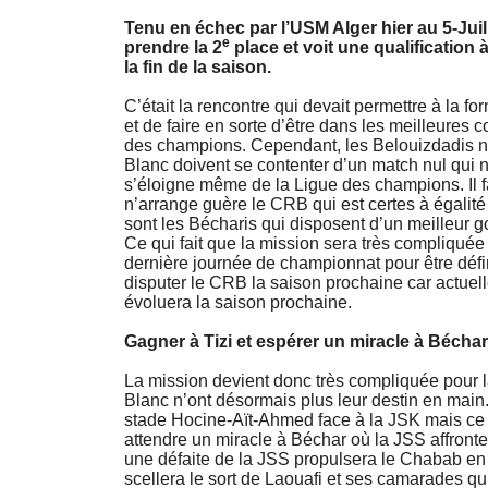
Tenu en échec par l’USM Alger hier au 5-Juil
e
prendre la 2
place et voit une qualification
la fin de la saison.
C’était la rencontre qui devait permettre à la f
et de faire en sorte d’être dans les meilleures c
des champions. Cependant, les Belouizdadis ne 
Blanc doivent se contenter d’un match nul qui ne 
s’éloigne même de la Ligue des champions. Il fa
n’arrange guère le CRB qui est certes à égalité
sont les Bécharis qui disposent d’un meilleur 
Ce qui fait que la mission sera très compliquée 
dernière journée de championnat pour être défin
disputer le CRB la saison prochaine car actue
évoluera la saison prochaine.
Gagner à Tizi et espérer un miracle à Béchar
La mission devient donc très compliquée pour l
Blanc n’ont désormais plus leur destin en main. 
stade Hocine-Aït-Ahmed face à la JSK mais ce
attendre un miracle à Béchar où la JSS affron
une défaite de la JSS propulsera le Chabab en
scellera le sort de Laouafi et ses camarades qu