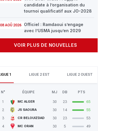
candidate à l’organisation du
tournoi qualificatif aux JO-2028
Officiel : Ramdaoui s’engage
08 AOÛ 2026
avec l’USMA jusqu’en 2029
VOIR PLUS DE NOUVELLES
LIGUE 1
LIGUE 2 EST
LIGUE 2 OUEST
N°
ÉQUIPE
MJ
DB
PTS
1
30
23
65
MC ALGER
2
30
14
55
JS SAOURA
3
30
23
53
CR BELOUIZDAD
4
30
5
49
MC ORAN