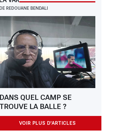
LA VAR
DE REDOUANE BENDALI
: USMA 1 - CRB 1 : l’USMA écœure encore le CRB
DANS QUEL CAMP SE
TROUVE LA BALLE ?
VOIR PLUS D'ARTICLES