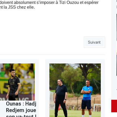
s doivent absolument s’imposer à Tizi Ouzou et espérer
t la JSS chez elle.
Article suivant 
Suivant
Ounas : Hadj
Redjem joue
son va-tout !