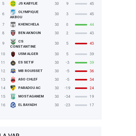
5
30
9
45
JS KABYLIE
OLYMPIQUE
6
30
3
45
AKBOU
7
30
0
44
KHENCHELA
8
30
2
43
BEN AKNOUN
CS
9
30
5
43
CONSTANTINE
10
30
5
39
USM ALGER
11
30
-3
39
ES SETIF
12
30
-5
36
MB ROUISSET
13
30
-5
34
ASO CHLEF
14
30
-19
24
PARADOU AC
15
30
-34
19
MOSTAGANEM
16
30
-23
17
EL BAYADH