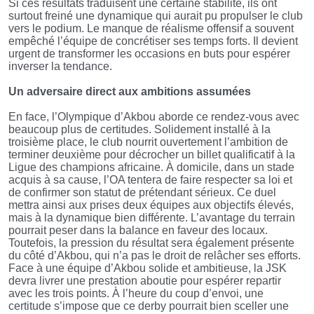
Si ces résultats traduisent une certaine stabilité, ils ont
surtout freiné une dynamique qui aurait pu propulser le club
vers le podium. Le manque de réalisme offensif a souvent
empêché l’équipe de concrétiser ses temps forts. Il devient
urgent de transformer les occasions en buts pour espérer
inverser la tendance.
Un adversaire direct aux ambitions assumées
En face, l’Olympique d’Akbou aborde ce rendez-vous avec
beaucoup plus de certitudes. Solidement installé à la
troisième place, le club nourrit ouvertement l’ambition de
terminer deuxième pour décrocher un billet qualificatif à la
Ligue des champions africaine. À domicile, dans un stade
acquis à sa cause, l’OA tentera de faire respecter sa loi et
de confirmer son statut de prétendant sérieux. Ce duel
mettra ainsi aux prises deux équipes aux objectifs élevés,
mais à la dynamique bien différente. L’avantage du terrain
pourrait peser dans la balance en faveur des locaux.
Toutefois, la pression du résultat sera également présente
du côté d’Akbou, qui n’a pas le droit de relâcher ses efforts.
Face à une équipe d’Akbou solide et ambitieuse, la JSK
devra livrer une prestation aboutie pour espérer repartir
avec les trois points. À l’heure du coup d’envoi, une
certitude s’impose que ce derby pourrait bien sceller une