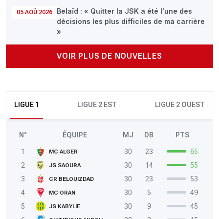
Belaïd : « Quitter la JSK a été l'une des
05 AOÛ 2026
décisions les plus difficiles de ma carrière
»
VOIR PLUS DE NOUVELLES
LIGUE 1
LIGUE 2 EST
LIGUE 2 OUEST
N°
ÉQUIPE
MJ
DB
PTS
1
30
23
65
MC ALGER
2
30
14
55
JS SAOURA
3
30
23
53
CR BELOUIZDAD
4
30
5
49
MC ORAN
5
30
9
45
JS KABYLIE