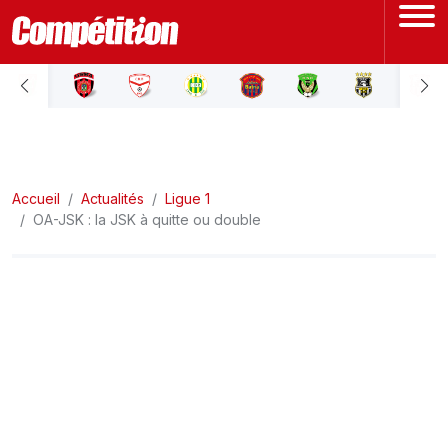
ACCUEIL
LIGUE 1
Accueil
LIGUE 2
Actualités
Ligue 1
OA-JSK : la JSK à quitte ou double
COUPE D'ALGÉRIE
ÉQUIPE NATIONALE
COUPE DU MONDE
Actualités
Interviews