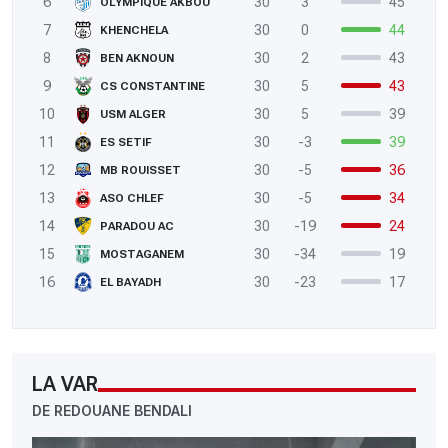
6
30
3
45
OLYMPIQUE AKBOU
7
30
0
44
KHENCHELA
8
30
2
43
BEN AKNOUN
9
30
5
43
CS CONSTANTINE
10
30
5
39
USM ALGER
11
30
-3
39
ES SETIF
12
30
-5
36
MB ROUISSET
13
30
-5
34
ASO CHLEF
14
30
-19
24
PARADOU AC
15
30
-34
19
MOSTAGANEM
16
30
-23
17
EL BAYADH
LA VAR
DE REDOUANE BENDALI