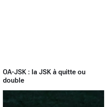
CHRONO
Vidéos
Fil d'actualités
La var
Version PDF
Politique de confidentialité
OA-JSK : la JSK à quitte ou
double