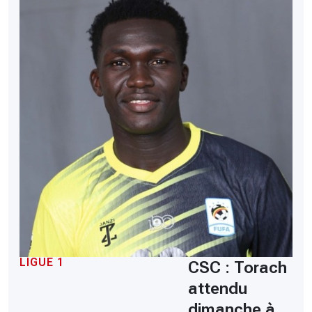
LIGUE 1
CSC : Torach
attendu
dimanche à