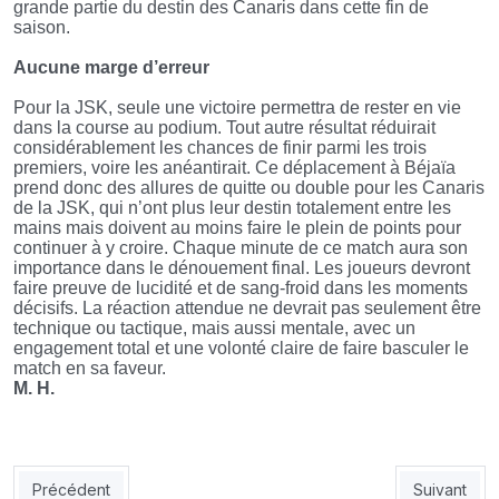
grande partie du destin des Canaris dans cette fin de
saison.
Aucune marge d’erreur
Pour la JSK, seule une victoire permettra de rester en vie
dans la course au podium. Tout autre résultat réduirait
considérablement les chances de finir parmi les trois
premiers, voire les anéantirait. Ce déplacement à Béjaïa
prend donc des allures de quitte ou double pour les Canaris
de la JSK, qui n’ont plus leur destin totalement entre les
mains mais doivent au moins faire le plein de points pour
continuer à y croire. Chaque minute de ce match aura son
importance dans le dénouement final. Les joueurs devront
faire preuve de lucidité et de sang-froid dans les moments
décisifs. La réaction attendue ne devrait pas seulement être
technique ou tactique, mais aussi mentale, avec un
engagement total et une volonté claire de faire basculer le
match en sa faveur.
M. H.
Article précédent : Ligue 1 (mise à jour) OA-JSK (1-1) : les Canari
Article sui
Précédent
Suivant