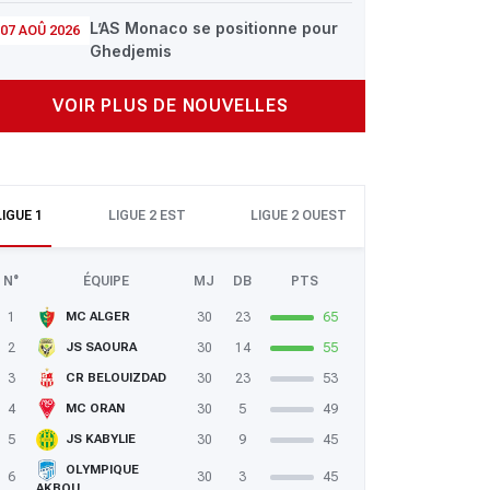
L’AS Monaco se positionne pour
07 AOÛ 2026
Ghedjemis
VOIR PLUS DE NOUVELLES
LIGUE 1
LIGUE 2 EST
LIGUE 2 OUEST
N°
ÉQUIPE
MJ
DB
PTS
1
30
23
65
MC ALGER
2
30
14
55
JS SAOURA
3
30
23
53
CR BELOUIZDAD
4
30
5
49
MC ORAN
5
30
9
45
JS KABYLIE
OLYMPIQUE
6
30
3
45
AKBOU