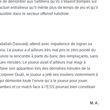
le de démontrer aux Sétifiens qu’ils s’étaient trompés sur
uel entraîneur qu’il mérite plus de temps de jeu et qu’il
sible dans le secteur offensif nahdiste.
bdallah Daouadji attend avec impatience de signer sa
ia. Le joueur a d’ailleurs très mal pris le zéro pointé du
uivre la rencontre à partir du banc des remplaçants, sans
ues minutes. Le joueur avait d’ailleurs mal réagi à
faire son apparition lors des dernières minutes de la
ncorporer Ouali, le joueur a jeté ses souliers violemment à
i démontre toute l’envie qu’a le joueur pour jouer.
ambes et ce match face à l’ESS pourrait bien constituer
M. A.