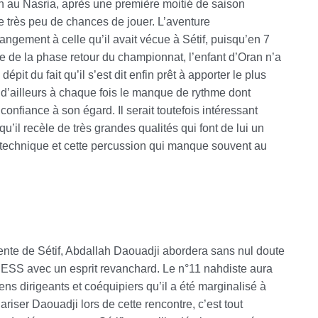
son au Nasria, après une première moitié de saison
e très peu de chances de jouer. L’aventure
gement à celle qu’il avait vécue à Sétif, puisqu’en 7
 de la phase retour du championnat, l’enfant d’Oran n’a
it du fait qu’il s’est dit enfin prêt à apporter le plus
 d’ailleurs à chaque fois le manque de rythme dont
confiance à son égard. Il serait toutefois intéressant
u’il recèle de très grandes qualités qui font de lui un
e technique et cette percussion qui manque souvent au
tente de Sétif, Abdallah Daouadji abordera sans nul doute
l’ESS avec un esprit revanchard. Le n°11 nahdiste aura
ns dirigeants et coéquipiers qu’il a été marginalisé à
ulariser Daouadji lors de cette rencontre, c’est tout