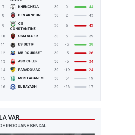
7
30
0
44
KHENCHELA
8
30
2
43
BEN AKNOUN
CS
9
30
5
43
CONSTANTINE
10
30
5
39
USM ALGER
11
30
-3
39
ES SETIF
12
30
-5
36
MB ROUISSET
13
30
-5
34
ASO CHLEF
14
30
-19
24
PARADOU AC
15
30
-34
19
MOSTAGANEM
16
30
-23
17
EL BAYADH
LA VAR
DE REDOUANE BENDALI