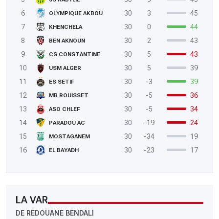
6
30
3
45
OLYMPIQUE AKBOU
7
30
0
44
KHENCHELA
8
30
2
43
BEN AKNOUN
9
30
5
43
CS CONSTANTINE
10
30
5
39
USM ALGER
11
30
-3
39
ES SETIF
12
30
-5
36
MB ROUISSET
13
30
-5
34
ASO CHLEF
14
30
-19
24
PARADOU AC
15
30
-34
19
MOSTAGANEM
16
30
-23
17
EL BAYADH
LA VAR
DE REDOUANE BENDALI