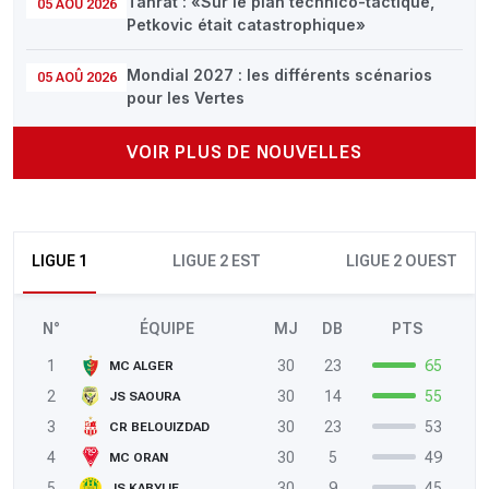
Tahrat : «Sur le plan technico-tactique,
05 AOÛ 2026
Petkovic était catastrophique»
Mondial 2027 : les différents scénarios
05 AOÛ 2026
pour les Vertes
VOIR PLUS DE NOUVELLES
LIGUE 1
LIGUE 2 EST
LIGUE 2 OUEST
N°
ÉQUIPE
MJ
DB
PTS
1
30
23
65
MC ALGER
2
30
14
55
JS SAOURA
3
30
23
53
CR BELOUIZDAD
4
30
5
49
MC ORAN
5
30
9
45
JS KABYLIE