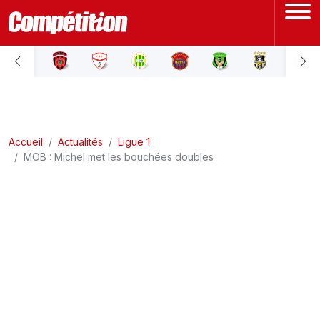
ACCUEIL
LIGUE 1
Accueil
LIGUE 2
Actualités
Ligue 1
MOB : Michel met les bouchées doubles
COUPE D'ALGÉRIE
ÉQUIPE NATIONALE
COUPE DU MONDE
Actualités
Interviews