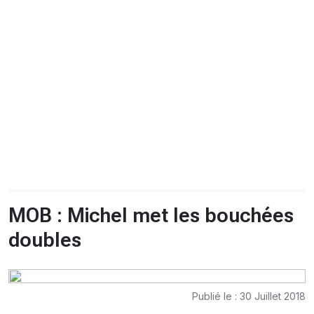
CHRONO
Vidéos
Fil d'actualités
La var
Version PDF
Politique de confidentialité
MOB : Michel met les bouchées
doubles
Publié le : 30 Juillet 2018