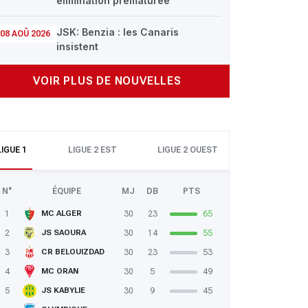
élimination prématurée
JSK: Benzia : les Canaris
08 AOÛ 2026
insistent
VOIR PLUS DE NOUVELLES
LIGUE 1
LIGUE 2 EST
LIGUE 2 OUEST
N°
ÉQUIPE
MJ
DB
PTS
1
30
23
65
MC ALGER
2
30
14
55
JS SAOURA
3
30
23
53
CR BELOUIZDAD
4
30
5
49
MC ORAN
5
30
9
45
JS KABYLIE