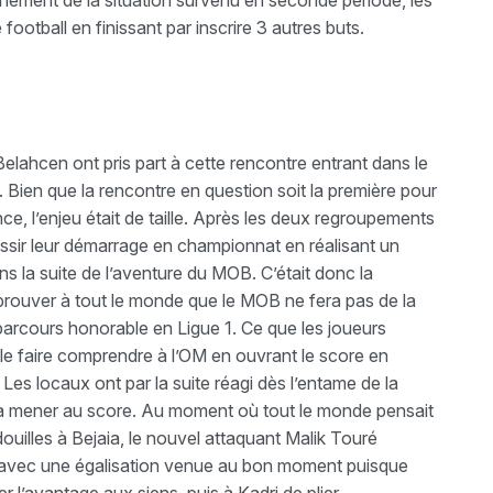
nement de la situation survenu en seconde période, les
ootball en finissant par inscrire 3 autres buts.
elahcen ont pris part à cette rencontre entrant dans le
. Bien que la rencontre en question soit la première pour
e, l’enjeu était de taille. Après les deux regroupements
éussir leur démarrage en championnat en réalisant un
ns la suite de l’aventure du MOB. C’était donc la
ur prouver à tout le monde que le MOB ne fera pas de la
un parcours honorable en Ligue 1. Ce que les joueurs
 le faire comprendre à l’OM en ouvrant le score en
 Les locaux ont par la suite réagi dès l’entame de la
 à mener au score. Au moment où tout le monde pensait
douilles à Bejaia, le nouvel attaquant Malik Touré
e avec une égalisation venue au bon moment puisque