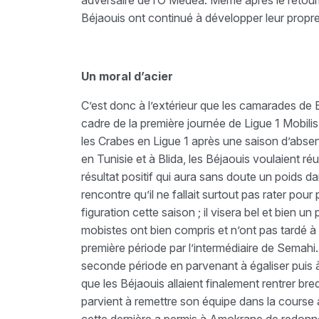
adversaire de l’O Médéa. Même après le retour
Béjaouis ont continué à développer leur propre f
Un moral d’acier
C’est donc à l’extérieur que les camarades de B
cadre de la première journée de Ligue 1 Mobilis
les Crabes en Ligue 1 après une saison d’absenc
en Tunisie et à Blida, les Béjaouis voulaient r
résultat positif qui aura sans doute un poids da
rencontre qu’il ne fallait surtout pas rater po
figuration cette saison ; il visera bel et bien 
mobistes ont bien compris et n’ont pas tardé à
première période par l’intermédiaire de Semahi.
seconde période en parvenant à égaliser puis
que les Béjaouis allaient finalement rentrer bre
parvient à remettre son équipe dans la cours