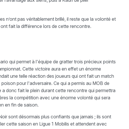
 l’avantage aux siens, puis à Kadri de plier
 n’ont pas véritablement brillé, il reste que la volonté et
ont fait la différence lors de cette rencontre.
io qui permet à l'équipe de gratter trois précieux points
hampionnat. Cette victoire aura en effet un énorme
ndait une telle réaction des joueurs qui ont fait un match
ai poison pour l'adversaire. Ce qui a permis au MOB de
pe a donc fait le plein durant cette rencontre qui permettra
ières la compétition avec une énorme volonté qui sera
ien en fin de saison.
Noir sont désormais plus confiants que jamais ; ils sont
ller cette saison en Ligue 1 Mobilis et attendent avec