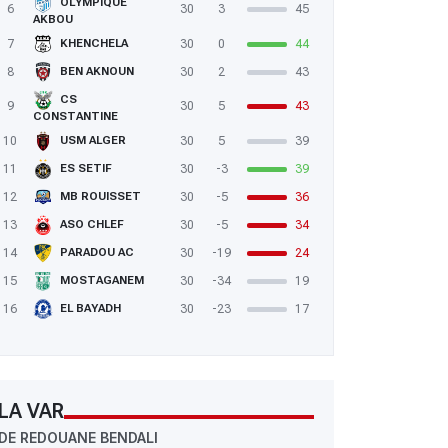
OLYMPIQUE
6
30
3
45
AKBOU
7
30
0
44
KHENCHELA
8
30
2
43
BEN AKNOUN
CS
9
30
5
43
CONSTANTINE
10
30
5
39
USM ALGER
11
30
-3
39
ES SETIF
12
30
-5
36
MB ROUISSET
13
30
-5
34
ASO CHLEF
14
30
-19
24
PARADOU AC
15
30
-34
19
MOSTAGANEM
16
30
-23
17
EL BAYADH
LA VAR
DE REDOUANE BENDALI