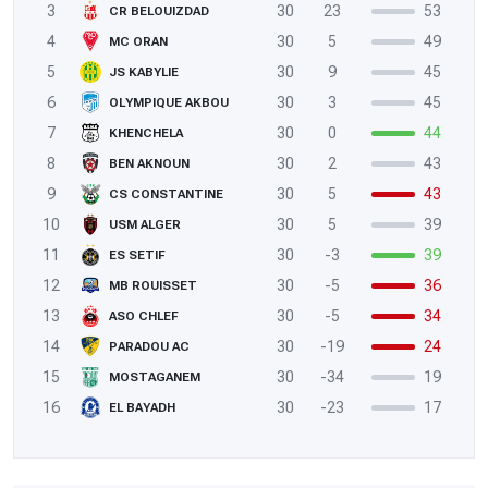
3
30
23
53
CR BELOUIZDAD
4
30
5
49
MC ORAN
5
30
9
45
JS KABYLIE
6
30
3
45
OLYMPIQUE AKBOU
7
30
0
44
KHENCHELA
8
30
2
43
BEN AKNOUN
9
30
5
43
CS CONSTANTINE
10
30
5
39
USM ALGER
11
30
-3
39
ES SETIF
12
30
-5
36
MB ROUISSET
13
30
-5
34
ASO CHLEF
14
30
-19
24
PARADOU AC
15
30
-34
19
MOSTAGANEM
16
30
-23
17
EL BAYADH