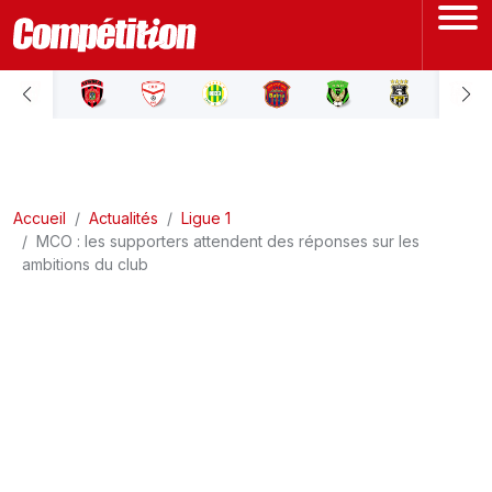
ACCUEIL
LIGUE 1
Accueil
LIGUE 2
Actualités
Ligue 1
MCO : les supporters attendent des réponses sur les
ambitions du club
COUPE D'ALGÉRIE
ÉQUIPE NATIONALE
COUPE DU MONDE
Actualités
Interviews