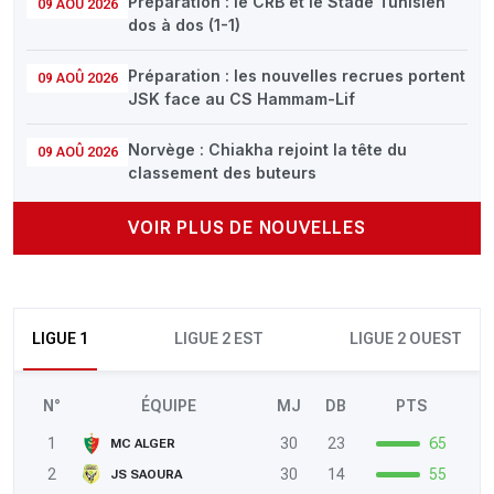
Préparation : le CRB et le Stade Tunisien
09 AOÛ 2026
dos à dos (1-1)
Préparation : les nouvelles recrues portent
09 AOÛ 2026
JSK face au CS Hammam-Lif
Norvège : Chiakha rejoint la tête du
09 AOÛ 2026
classement des buteurs
VOIR PLUS DE NOUVELLES
LIGUE 1
LIGUE 2 EST
LIGUE 2 OUEST
N°
ÉQUIPE
MJ
DB
PTS
1
30
23
65
MC ALGER
2
30
14
55
JS SAOURA