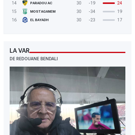
14
30
-19
24
PARADOU AC
15
30
-34
19
MOSTAGANEM
16
30
-23
17
EL BAYADH
LA VAR
DE REDOUANE BENDALI