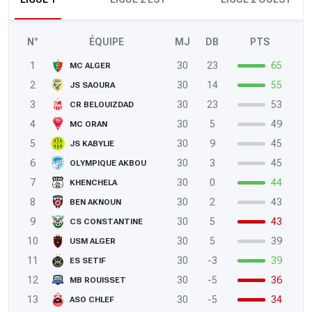
N°
ÉQUIPE
MJ
DB
PTS
1
30
23
65
MC ALGER
2
30
14
55
JS SAOURA
3
30
23
53
CR BELOUIZDAD
4
30
5
49
MC ORAN
5
30
9
45
JS KABYLIE
6
30
3
45
OLYMPIQUE AKBOU
7
30
0
44
KHENCHELA
8
30
2
43
BEN AKNOUN
9
30
5
43
CS CONSTANTINE
10
30
5
39
USM ALGER
11
30
-3
39
ES SETIF
12
30
-5
36
MB ROUISSET
13
30
-5
34
ASO CHLEF