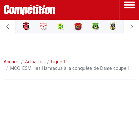
ACCUEIL
LIGUE 1
Accueil
LIGUE 2
Actualités
Ligue 1
MCO-ESM : les Hamraoua à la conquête de Dame coupe !
COUPE D'ALGÉRIE
ÉQUIPE NATIONALE
COUPE DU MONDE
Actualités
Interviews