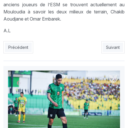
anciens joueurs de l’ESM se trouvent actuellement au
Mouloudia à savoir les deux milieux de terrain, Chakib
Aoudjane et Omar Embarek.
A.L
Article précédent : CSC-JSEB : les Constantinois face au défi d’
Article suiv
Précédent
Suivant