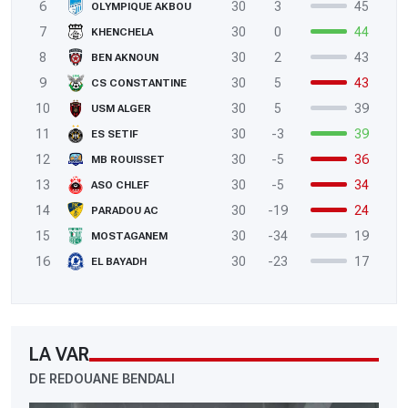
6
30
3
45
OLYMPIQUE AKBOU
7
30
0
44
KHENCHELA
8
30
2
43
BEN AKNOUN
9
30
5
43
CS CONSTANTINE
10
30
5
39
USM ALGER
11
30
-3
39
ES SETIF
12
30
-5
36
MB ROUISSET
13
30
-5
34
ASO CHLEF
14
30
-19
24
PARADOU AC
15
30
-34
19
MOSTAGANEM
16
30
-23
17
EL BAYADH
LA VAR
DE REDOUANE BENDALI