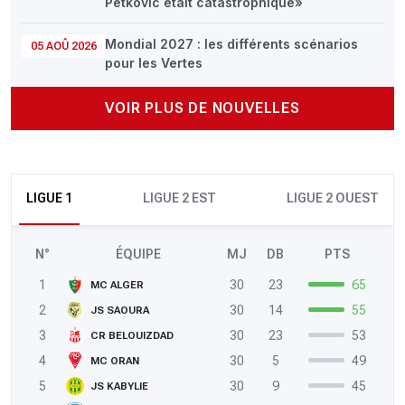
Petkovic était catastrophique»
Mondial 2027 : les différents scénarios
05 AOÛ 2026
pour les Vertes
VOIR PLUS DE NOUVELLES
LIGUE 1
LIGUE 2 EST
LIGUE 2 OUEST
N°
ÉQUIPE
MJ
DB
PTS
1
30
23
65
MC ALGER
2
30
14
55
JS SAOURA
3
30
23
53
CR BELOUIZDAD
4
30
5
49
MC ORAN
5
30
9
45
JS KABYLIE