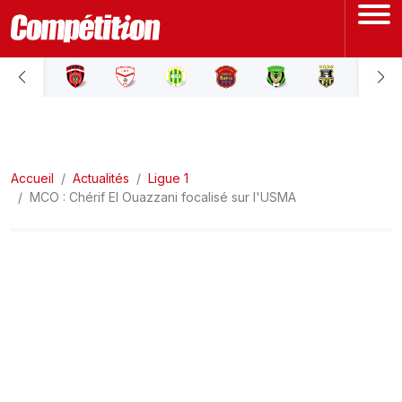
ACCUEIL
LIGUE 1
Accueil
LIGUE 2
Actualités
Ligue 1
MCO : Chérif El Ouazzani focalisé sur l'USMA
COUPE D'ALGÉRIE
ÉQUIPE NATIONALE
COUPE DU MONDE
Actualités
Interviews