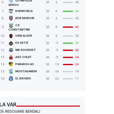
OLYMPIQUE
6
30
3
45
AKBOU
7
30
0
44
KHENCHELA
8
30
2
43
BEN AKNOUN
CS
9
30
5
43
CONSTANTINE
10
30
5
39
USM ALGER
11
30
-3
39
ES SETIF
12
30
-5
36
MB ROUISSET
13
30
-5
34
ASO CHLEF
14
30
-19
24
PARADOU AC
15
30
-34
19
MOSTAGANEM
16
30
-23
17
EL BAYADH
LA VAR
DE REDOUANE BENDALI