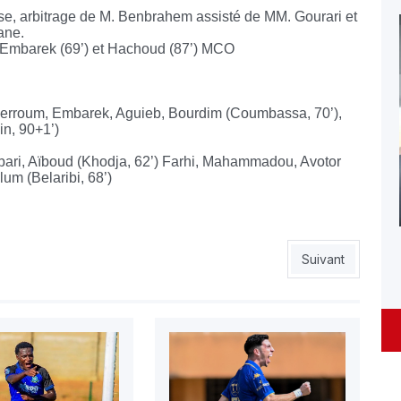
e, arbitrage de M. Benbrahem assisté de MM. Gourari et
ane.
) Embarek (69’) et Hachoud (87’) MCO
Kerroum, Embarek, Aguieb, Bourdim (Coumbassa, 70’),
n, 90+1’)
bari, Aïboud (Khodja, 62’) Farhi, Mahammadou, Avotor
um (Belaribi, 68’)
e calice jusqu’à la lie
Article suivant :
Suivant