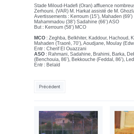
Stade Miloud-Hadefi (Oran) affluence nombreus
Zerhouni. (VAR) M. Harkat assisté de M. Ghozl
Avertissements : Kerroum (15’), Mahaden (69’
Mahammadou (38’) Sadahine (66’) ASO
But : Kerroum (58’) MCO
MCO
: Zeghba, Belkhiter, Kaddour, Hachoud, 
Mahaden (Traoré, 70’), Aoudjane, Moulay (Edwi
Entr : Cherif El Ouazzani
ASO
: Rahmani, Sadahine, Brahimi, Barka, De
(Benchouia, 86’), Bekkouche (Feddal, 86’), Ledl
Entr : Belaïd
Article précédent : JSK 5 – ESS 1 : l’Entente boit l
Précédent