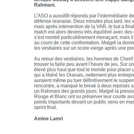
Rahmani.
L’ASO a aussitôt répondu par l’intermédiaire de 
défense oranaise. Deux minutes plus tard, les 
mais après intervention de la VAR, le but a fin
match est alors devenu très équilibré avec des 
s’est montré particulièrement menaçant, mais il
au cours de cette confrontation. Malgré la domin
les vestiaires sur un score vierge après une p
Au retour des vestiaires, les hommes de Cherif E
trouver la faille peu avant l’heure de jeu. Sur
élevé plus haut que tout le monde pour placer un
qui a libéré les Oranais, nettement plus entrep
auraient même pu tuer définitivement le suspen
rencontre, a manqué le break à deux reprises 
un Rahmani des grands jours. Malgré la pression
Rouge et Blanc ont su préserver leur courte avan
points importants devant un public venu en mas
sprint final.
Amine Lamri