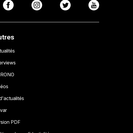
utres
ualités
terviews
HRONO
déos
 d'actualités
 var
rsion PDF