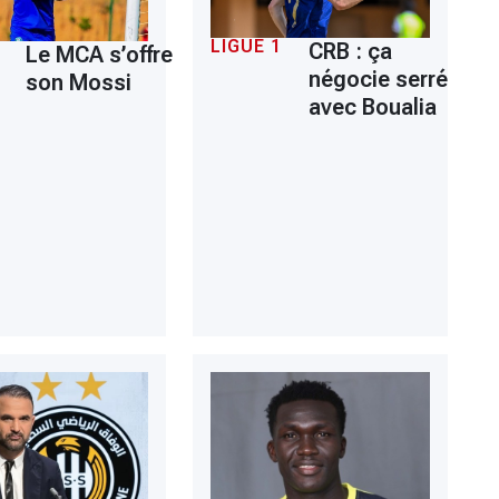
LIGUE 1
CRB : ça
Le MCA s’offre
négocie serré
son Mossi
avec Boualia