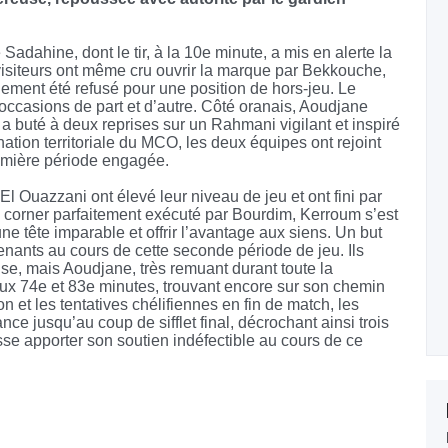
Sadahine, dont le tir, à la 10e minute, a mis en alerte la
visiteurs ont même cru ouvrir la marque par Bekkouche,
alement été refusé pour une position de hors-jeu. Le
occasions de part et d’autre. Côté oranais, Aoudjane
 a buté à deux reprises sur un Rahmani vigilant et inspiré
ation territoriale du MCO, les deux équipes ont rejoint
remière période engagée.
l Ouazzani ont élevé leur niveau de jeu et ont fini par
 un corner parfaitement exécuté par Bourdim, Kerroum s’est
e tête imparable et offrir l’avantage aux siens. Un but
renants au cours de cette seconde période de jeu. Ils
se, mais Aoudjane, très remuant durant toute la
aux 74e et 83e minutes, trouvant encore sur son chemin
 et les tentatives chélifiennes en fin de match, les
ce jusqu’au coup de sifflet final, décrochant ainsi trois
se apporter son soutien indéfectible au cours de ce