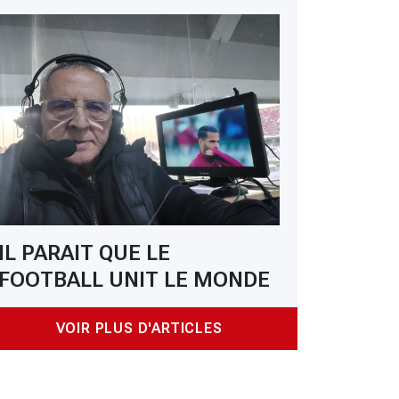
IL PARAIT QUE LE
 Ligue 1 Mobilis: le MCA sacré champion pour la 10e fois de son histoi
FOOTBALL UNIT LE MONDE
VOIR PLUS D'ARTICLES