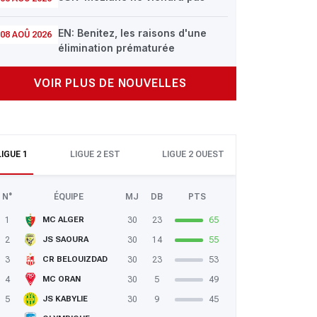
EN: Benitez, les raisons d'une
08 AOÛ 2026
élimination prématurée
VOIR PLUS DE NOUVELLES
LIGUE 1
LIGUE 2 EST
LIGUE 2 OUEST
N°
ÉQUIPE
MJ
DB
PTS
1
30
23
65
MC ALGER
2
30
14
55
JS SAOURA
3
30
23
53
CR BELOUIZDAD
4
30
5
49
MC ORAN
5
30
9
45
JS KABYLIE