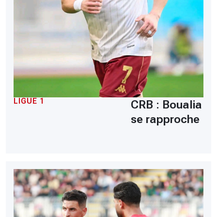
LIGUE 1
CRB : Boualia
se rapproche