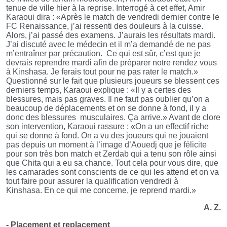
tenue de ville hier à la reprise. Interrogé à cet effet, Amir
Karaoui dira : «Après le match de vendredi dernier contre le
FC Renaissance, j’ai ressenti des douleurs à la cuisse.
Alors, j’ai passé des examens. J’aurais les résultats mardi.
J’ai discuté avec le médecin et il m’a demandé de ne pas
m’entraîner par précaution. Ce qui est sûr, c’est que je
devrais reprendre mardi afin de préparer notre rendez vous
à Kinshasa. Je ferais tout pour ne pas rater le match.»
Questionné sur le fait que plusieurs joueurs se blessent ces
derniers temps, Karaoui explique : «Il y a certes des
blessures, mais pas graves. Il ne faut pas oublier qu’on a
beaucoup de déplacements et on se donne à fond, il y a
donc des blessures musculaires. Ça arrive.» Avant de clore
son intervention, Karaoui rassure : «On a un effectif riche
qui se donne à fond. On a vu des joueurs qui ne jouaient
pas depuis un moment à l’image d’Aouedj que je félicite
pour son très bon match et Zerdab qui a tenu son rôle ainsi
que Chita qui a eu sa chance. Tout cela pour vous dire, que
les camarades sont conscients de ce qui les attend et on va
tout faire pour assurer la qualification vendredi à
Kinshasa. En ce qui me concerne, je reprend mardi.»
A. Z.
- Placement et replacement