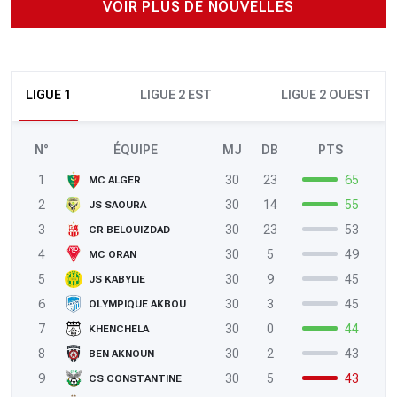
VOIR PLUS DE NOUVELLES
LIGUE 1
LIGUE 2 EST
LIGUE 2 OUEST
N°
ÉQUIPE
MJ
DB
PTS
1
30
23
65
MC ALGER
2
30
14
55
JS SAOURA
3
30
23
53
CR BELOUIZDAD
4
30
5
49
MC ORAN
5
30
9
45
JS KABYLIE
6
30
3
45
OLYMPIQUE AKBOU
7
30
0
44
KHENCHELA
8
30
2
43
BEN AKNOUN
9
30
5
43
CS CONSTANTINE