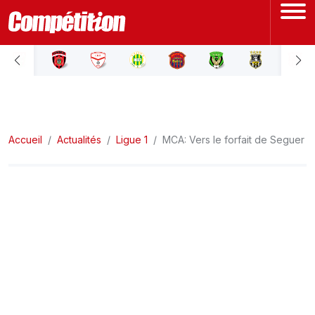
ACCUEIL
LIGUE 1
Accueil
LIGUE 2
Actualités
Ligue 1
MCA: Vers le forfait de Seguer
COUPE D'ALGÉRIE
ÉQUIPE NATIONALE
COUPE DU MONDE
Actualités
Interviews