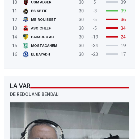
10
30
5
39
USM ALGER
11
30
-3
39
ES SETIF
12
30
-5
36
MB ROUISSET
13
30
-5
34
ASO CHLEF
14
30
-19
24
PARADOU AC
15
30
-34
19
MOSTAGANEM
16
30
-23
17
EL BAYADH
LA VAR
DE REDOUANE BENDALI