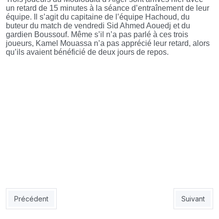
un retard de 15 minutes à la séance d’entraînement de leur
équipe. Il s’agit du capitaine de l’équipe Hachoud, du
buteur du match de vendredi Sid Ahmed Aouedj et du
gardien Boussouf. Même s’il n’a pas parlé à ces trois
joueurs, Kamel Mouassa n’a pas apprécié leur retard, alors
qu’ils avaient bénéficié de deux jours de repos.
Article précédent : JSK: Des primes conséquentes pour sauver 
Article sui
Précédent
Suivant