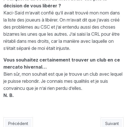
décision de vous libérer ?
Kaci-Saïd m’avait confié qu’il avait trouvé mon nom dans
la liste des joueurs à libérer. On m’avait dit que j’avais créé
des problèmes au CSC et j’ai entendu aussi des choses
bizarres les unes que les autres. J’ai saisi la CRL pour être
rétabli dans mes droits, car la manière avec laquelle on
s’était séparé de moi était injuste.
Vous souhaitez certainement trouver un
club en ce
mercato hivernal…
Bien sûr, mon souhait est que je trouve un club avec lequel
je puisse rebondir. Je connais mes qualités et je suis
convaincu que je n’ai rien perdu d’elles.
N. B.
Article précédent : Aït-Djoudi, les vérités de 2018 : «On est e
Article sui
Précédent
Suivant