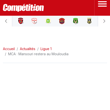
ACCUEIL
LIGUE 1
Accueil
LIGUE 2
Actualités
Ligue 1
MCA : Mansouri restera au Mouloudia
COUPE D'ALGÉRIE
ÉQUIPE NATIONALE
COUPE DU MONDE
Actualités
Interviews