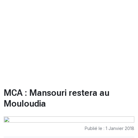
CHRONO
Vidéos
Fil d'actualités
La var
Version PDF
Politique de confidentialité
MCA : Mansouri restera au
Mouloudia
Publié le : 1 Janvier 2018