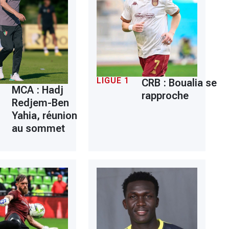
LIGUE 1
CRB : Boualia se
MCA : Hadj
rapproche
Redjem-Ben
Yahia, réunion
au sommet