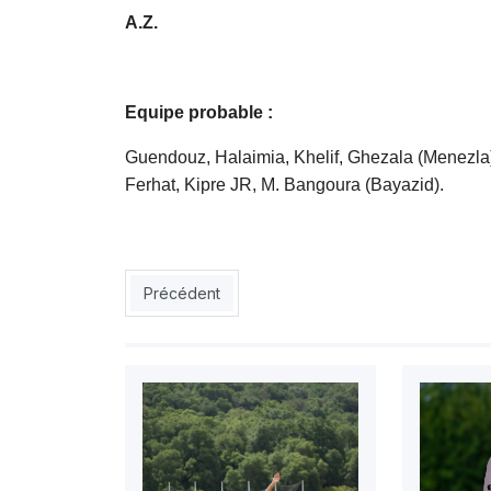
A.Z.
Equipe probable :
Guendouz, Halaimia, Khelif, Ghezala (Menezl
Ferhat, Kipre JR, M. Bangoura (Bayazid).
Article précédent : MCA-JSK : JSK, un Clasico 
Précédent