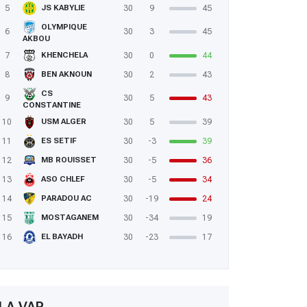
5
30
9
45
JS KABYLIE
OLYMPIQUE
6
30
3
45
AKBOU
7
30
0
44
KHENCHELA
8
30
2
43
BEN AKNOUN
CS
9
30
5
43
CONSTANTINE
10
30
5
39
USM ALGER
11
30
-3
39
ES SETIF
12
30
-5
36
MB ROUISSET
13
30
-5
34
ASO CHLEF
14
30
-19
24
PARADOU AC
15
30
-34
19
MOSTAGANEM
16
30
-23
17
EL BAYADH