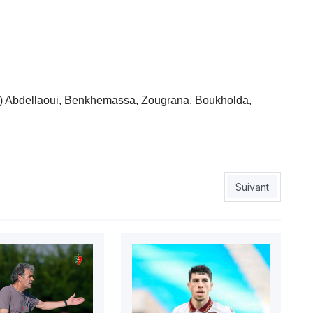
a) Abdellaoui, Benkhemassa, Zougrana, Boukholda,
pour rêver encore
Article suivant 
Suivant