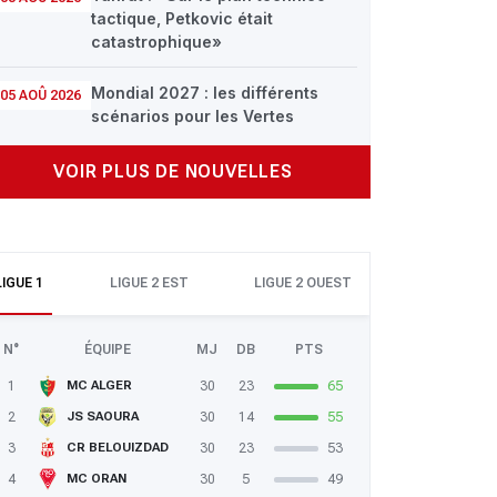
tactique, Petkovic était
catastrophique»
Mondial 2027 : les différents
05 AOÛ 2026
scénarios pour les Vertes
VOIR PLUS DE NOUVELLES
LIGUE 1
LIGUE 2 EST
LIGUE 2 OUEST
N°
ÉQUIPE
MJ
DB
PTS
1
30
23
65
MC ALGER
2
30
14
55
JS SAOURA
3
30
23
53
CR BELOUIZDAD
4
30
5
49
MC ORAN